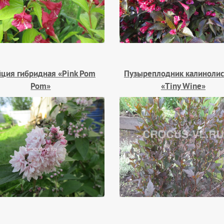
ция гибридная «Pink Pom
Пузыреплодник калиноли
Pom»
«Tiny Wine»