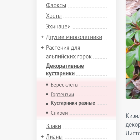
Флоксы
Хосты
Эхинацеи
Другие многолетники
Растения для
альпийских горок
Декоративные
кустарники
Бересклеты
Гортензии
Кустарники разные
Спиреи
Кизил
декор
Злаки
Листо
Лианы