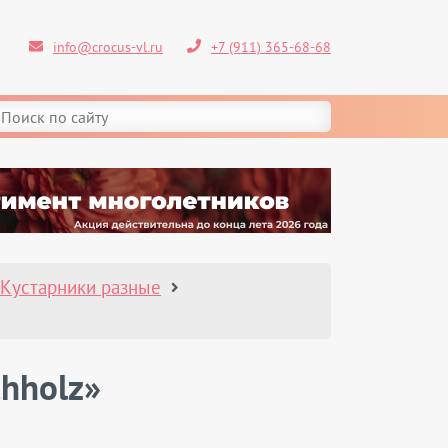
info@crocus-vl.ru
+7 (911) 365-68-68
Кустарники разные
hholz»