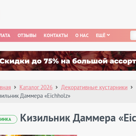
ЛАТА
ОТЗЫВЫ
КОНТАКТЫ
О НАС
ЕЩЁ
авная
Каталог 2026
Декоративные кустарники
зильник Даммера «Eichholz»
Кизильник Даммера «Eic
ВИНКА