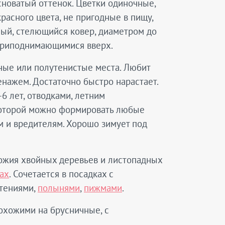
асноватый оттенок. Цветки одиночные,
расного цвета, не пригодные в пищу,
ный, стелющийся ковер, диаметром до
 приподнимающимися вверх.
чные или полутенистые места. Любит
нажем. Достаточно быстро нарастает.
6 лет, отводками, летним
которой можно формировать любые
м и вредителям. Хорошо зимует под
ножия хвойных деревьев и листопадных
ах
. Сочетается в посадках с
стениями,
полынями
,
пижмами
.
охожими на брусничные, с