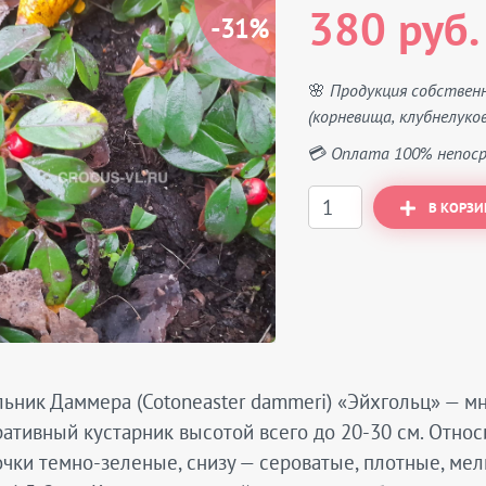
380 руб.
-31%
🌸 Продукция собствен
(корневища, клубнелуков
💳 Оплата 100% непоср
В КОРЗИ
ьник Даммера (Cotoneaster dammeri) «Эйхгольц» — м
ативный кустарник высотой всего до 20-30 см. Относи
чки темно-зеленые, снизу — сероватые, плотные, ме