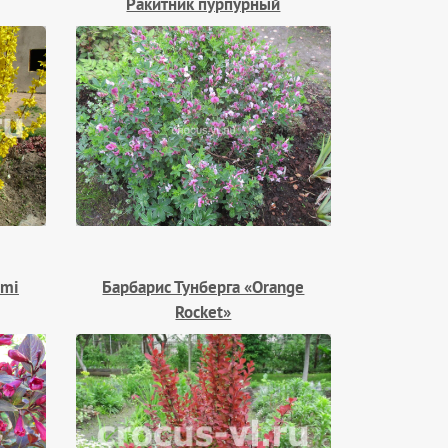
Ракитник пурпурный
omi
Барбарис Тунберга «Orange
Rocket»