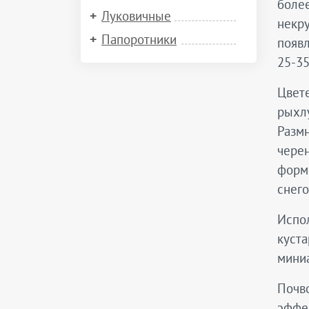
более
Луковичные
некру
Папоротники
появл
25-3
Цвете
рыхлу
Размн
чере
формы
снего
Испол
куста
мини
Почв
эффе