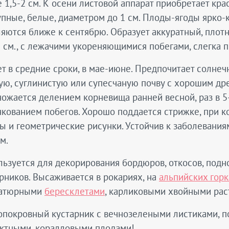
 1,5-2 см. К осени листовой аппарат приобретает кр
пные, белые, диаметром до 1 см. Плоды-ягоды ярко-к
яются ближе к сентябрю. Образует аккуратный, плот
5 см., с лежачими укореняющимися побегами, слегка
т в средние сроки, в мае-июне. Предпочитает солне
ю, суглинистую или супесчаную почву с хорошим дре
ожается делением корневища ранней весной, раз в 5-
нкованием побегов. Хорошо поддается стрижке, при 
 и геометрические рисунки. Устойчив к заболевания
м.
ьзуется для декорирования бордюров, откосов, под
рников. Высаживается в рокариях, на
альпийских горк
атюрными
бересклетами
, карликовыми хвойными ра
опокровный кустарник с вечнозелеными листиками, п
ктными, коралловыми плодами!