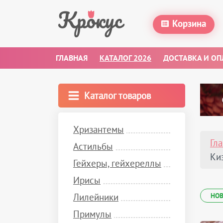
Корзина
ГЛАВНАЯ
КАТАЛОГ 2026
ДОСТАВКА И ОП
Каталог товаров
Хризантемы
Гл
Астильбы
Ки
Гейхеры, гейхереллы
Ирисы
Лилейники
НО
Примулы