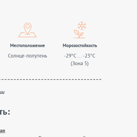
Местоположение
Морозостойкость
Солнце-полутень
-29°C ... -23°C
(Зона 5)
ии
ть:
ая