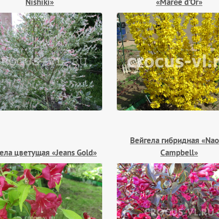
Nishiki»
«Marée d'Or»
Вейгела гибридная «Na
ела цветущая «Jeans Gold»
Campbell»