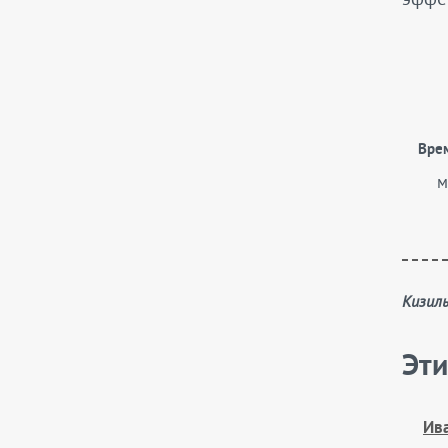
Вре
м
Кизил
Эти
Ива