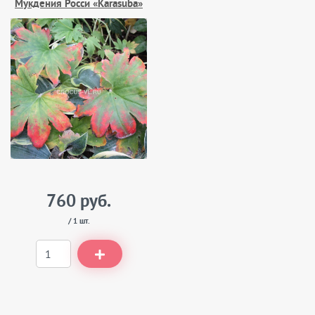
Мукдения Росси «Karasuba»
760 руб.
/ 1 шт.