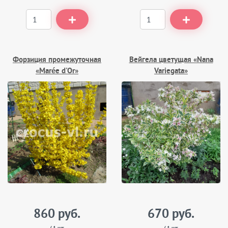
Форзиция промежуточная
Вейгела цветущая «Nana
«Marée d'Or»
Variegata»
860 руб.
670 руб.