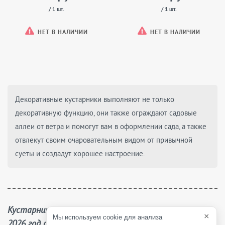
/ 1 шт.
/ 1 шт.
НЕТ В НАЛИЧИИ
НЕТ В НАЛИЧИИ
Декоративные кустарники выполняют не только
декоративную функцию, они также ограждают садовые
аллеи от ветра и помогут вам в оформлении сада, а также
отвлекут своим очаровательным видом от привычной
суеты и создадут хорошее настроение.
Кустарники разные по низким ценам: каталог на
×
Мы используем cookie для анализа
2026 год с доставкой Почтой России