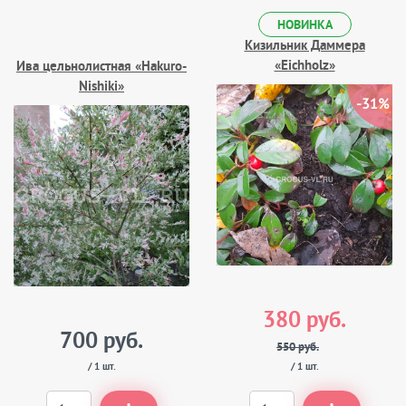
НОВИНКА
Кизильник Даммера
«Eichholz»
Ива цельнолистная «Hakuro-
Nishiki»
-31%
380 руб.
700 руб.
550 руб.
/ 1 шт.
/ 1 шт.