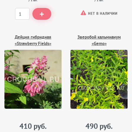
/ 1 шт.
/ 1 шт.
НЕТ В НАЛИЧИИ
Дейция гибридная
Зверобой кальмианум
«Strawberry Fields»
«Gemo»
410 руб.
490 руб.