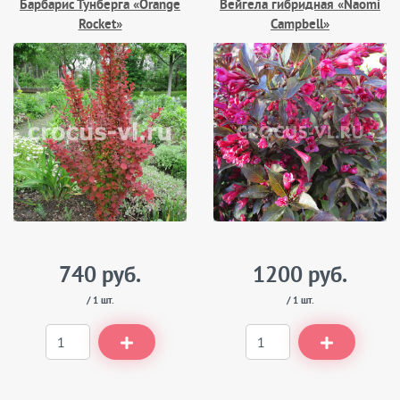
Барбарис Тунберга «Orange
Вейгела гибридная «Naomi
Rocket»
Campbell»
740 руб.
1200 руб.
/ 1 шт.
/ 1 шт.