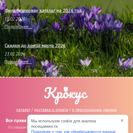
Финализирован каталог на 2026 год
11.02.2026
Подробнее...
Скидки до конца марта 2026
23.01.2026
Подробнее...
каталог
/
доставка и оплата
/
о персональных данных
×
Все права защищены © 2014-2026, Крокус Великие Луки
Мы используем cookie для анализа
посещаемости.
По заказам, сотрудничеству и предложениям пишите на
info@crocus-
Подробнее о том, как обрабатываются данные
vl.ru
.