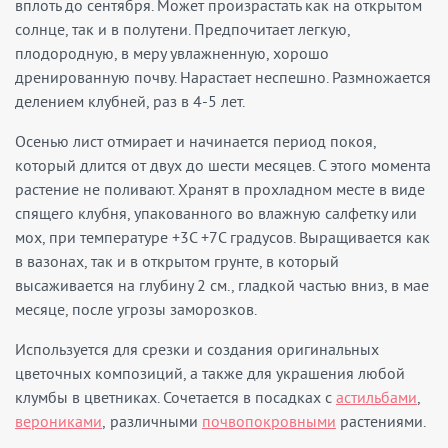
вплоть до сентября. Может произрастать как на открытом
солнце, так и в полутени. Предпочитает легкую,
плодородную, в меру увлажненную, хорошо
дренированную почву. Нарастает неспешно. Размножается
делением клубней, раз в 4-5 лет.
Осенью лист отмирает и начинается период покоя,
который длится от двух до шести месяцев. С этого момента
растение не поливают. Хранят в прохладном месте в виде
спящего клубня, упакованного во влажную салфетку или
мох, при температуре +3С +7С градусов. Выращивается как
в вазонах, так и в открытом грунте, в который
высаживается на глубину 2 см., гладкой частью вниз, в мае
месяце, после угрозы заморозков.
Используется для срезки и создания оригинальных
цветочных композиций, а также для украшения любой
клумбы в цветниках. Сочетается в посадках с
астильбами
,
верониками
, различными
почвопокровными
растениями.