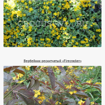
Вербейник реснитчатый «Firecracker»