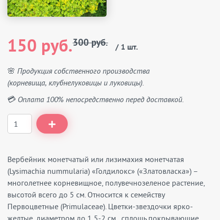
150 руб.
300 руб.
/ 1 шт.
🌸 Продукция собственного производства
(корневища, клубнелуковицы и луковицы).
💳 Оплата 100% непосредственно перед доставкой.
Вербейник монетчатый или лизимахия монетчатая
(Lysimachia nummularia) «Голдилокс» («Златовласка») –
многолетнее корневищное, полувечнозеленое растение,
высотой всего до 5 см. Относится к семейству
Первоцветные (Primulaceae). Цветки-звездочки ярко-
желтые, диаметром до 1,5-2 см., сплошь покрывающие