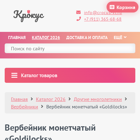
Корзина
info@crocus-vl.ru
+7 (911) 365-68-68
ГЛАВНАЯ
КАТАЛОГ 2026
ДОСТАВКА И ОПЛАТА
ЕЩЁ
Каталог товаров
Главная
Каталог 2026
Другие многолетники
Вербейники
Вербейник монетчатый «Goldilocks»
Вербейник монетчатый
«Goldilocks»