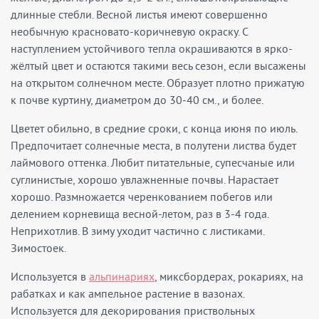
длинные стебли. Весной листья имеют совершенно
необычную красновато-коричневую окраску. С
наступлением устойчивого тепла окрашиваются в ярко-
жёлтый цвет и остаются такими весь сезон, если высажены
на открытом солнечном месте. Образует плотно прижатую
к почве куртину, диаметром до 30-40 см., и более.
Цветет обильно, в средние сроки, с конца июня по июль.
Предпочитает солнечные места, в полутени листва будет
лаймового оттенка. Любит питательные, супесчаные или
суглинистые, хорошо увлажненные почвы. Нарастает
хорошо. Размножается черенкованием побегов или
делением корневища весной-летом, раз в 3-4 года.
Неприхотлив. В зиму уходит частично с листиками.
Зимостоек.
Используется в
альпинариях
, миксбордерах, рокариях, на
рабатках и как ампельное растение в вазонах.
Используется для декорирования приствольных