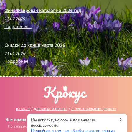
Финализирован каталог на 2026 год
11.02.2026
Подробнее...
Скидки до конца марта 2026
23.01.2026
Подробнее...
каталог
/
доставка и оплата
/
о персональных данных
×
Все права защищены © 2014-2026, Крокус Великие Луки
Мы используем cookie для анализа
посещаемости.
По заказам, сотрудничеству и предложениям пишите на
info@crocus-
Подробнее о том, как обрабатываются данные
vl.ru
.