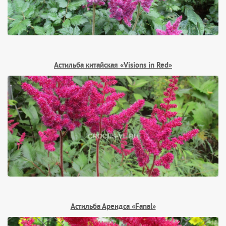
Астильба китайская «Visions in Red»
Астильба Арендса «Fanal»