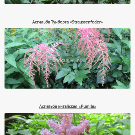
Астильба Тунберга «Straussenfeder»
Астильба китайская «Pumila»