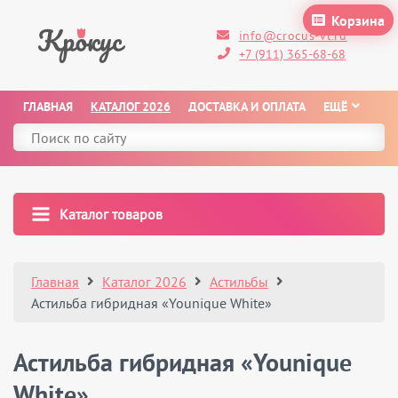
Корзина
info@crocus-vl.ru
+7 (911) 365-68-68
ГЛАВНАЯ
КАТАЛОГ 2026
ДОСТАВКА И ОПЛАТА
ЕЩЁ
Каталог товаров
Главная
Каталог 2026
Астильбы
Астильба гибридная «Younique White»
Астильба гибридная «Younique
White»