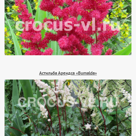
Астильба Арендса «Bumalda»