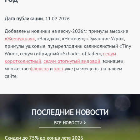
Дата публикации
: 11.02.2026
Добавлены новинки на весну-2026г.: примулы высокие
«Жемчужная»
, «Загадка», «Нежная», «Туманное Утро»,
примулы ушковые, пузыреплодник калинолистный «Tiny
Wine», седум гибридный «Schades of Jader»,
седум
коротколистный
,
седум отогнутый видовой
, эхинацеи,
множество
флоксов
и
хост
уже размещены на нашем
сайте.
ПОСЛЕДНИЕ НОВОСТИ
ВСЕ НОВОСТИ
Скидки до 75% до конца лета 2026