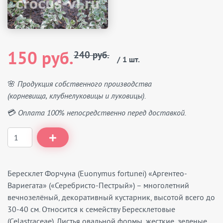
150 руб.
240 руб.
/ 1 шт.
🌸 Продукция собственного производства
(корневища, клубнелуковицы и луковицы).
💳 Оплата 100% непосредственно перед доставкой.
Бересклет Форчуна (Euonymus fortunei) «Аргентео-
Вариегата» («Серебристо-Пестрый») – многолетний
вечнозелёный, декоративный кустарник, высотой всего до
30-40 см. Относится к семейству Бересклетовые
(Celastraceae). Листья овальной формы, жесткие, зеленые,