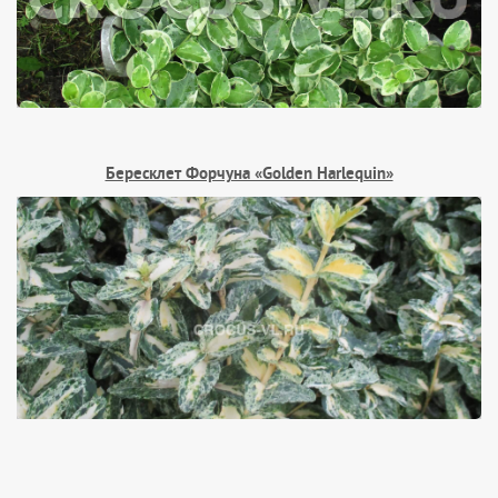
Бересклет Форчуна «Golden Harlequin»