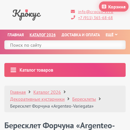
Корзина
info@crocus-vl.ru
+7 (911) 365-68-68
ГЛАВНАЯ
КАТАЛОГ 2026
ДОСТАВКА И ОПЛАТА
ЕЩЁ
Каталог товаров
Главная
Каталог 2026
Декоративные кустарники
Бересклеты
Бересклет Форчуна «Argenteo-Variegata»
Бересклет Форчуна «Argenteo-