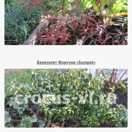
Бересклет Форчуна «Sunspot»