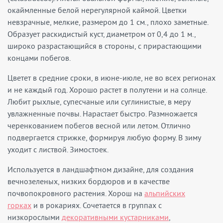
окаймленные белой нерегулярной каймой. Цветки
невзрачные, мелкие, размером до 1 см., плохо заметные.
Образует раскидистый куст, диаметром от 0,4 до 1 м.,
широко разрастающийся в стороны, с прирастающими
концами побегов.
Цветет в средние сроки, в июне-июле, не во всех регионах
и не каждый год. Хорошо растет в полутени и на солнце.
Любит рыхлые, супесчаные или суглинистые, в меру
увлажненные почвы. Нарастает быстро. Размножается
черенкованием побегов весной или летом. Отлично
подвергается стрижке, формируя любую форму. В зиму
уходит с листвой. Зимостоек.
Используется в ландшафтном дизайне, для создания
вечнозеленых, низких бордюров и в качестве
почвопокровного растения. Хорош на
альпийских
горках
и в рокариях. Сочетается в группах с
низкорослыми
декоративными кустарниками
,