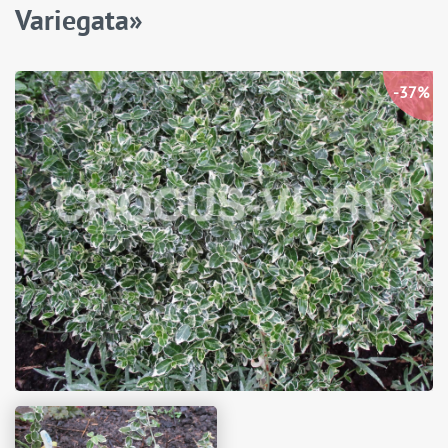
Variegata»
-37%