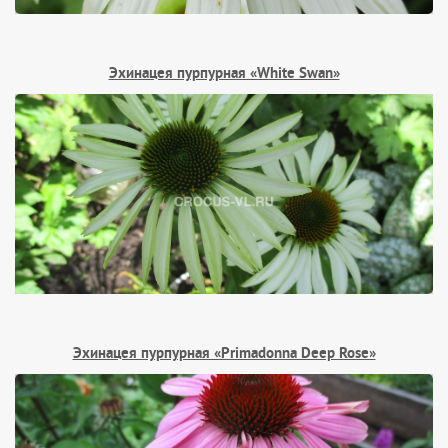
Эхинацея пурпурная «White Swan»
Эхинацея пурпурная «Primadonna Deep Rose»