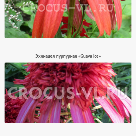
Эхинацея пурпурная «Guava Ice»