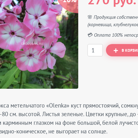
270 руб.
🌸 Продукция собствен
(корневища, клубнелуков
💳 Оплата 100% непоср
В КОРЗИ
кса метельчатого «Olenka» куст прямостоячий, сомкн
-80 см. высотой. Листья зеленые. Цветки крупные, до 
 карминным глазком на фоне большой, белой лучисто
идно-коническое, не выгорает на солнце.