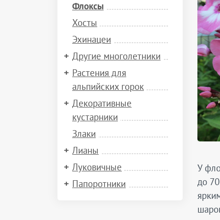
Флоксы
Хосты
Эхинацеи
Другие многолетники
Растения для
альпийских горок
Декоративные
кустарники
Злаки
Лианы
Луковичные
У фло
до 70
Папоротники
ярким
шаров