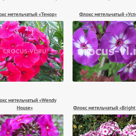
окс метельчатый «Тенор»
Флокс метельчатый «Усп
окс метельчатый «Wendy
House»
Флокс метельчатый «Bright