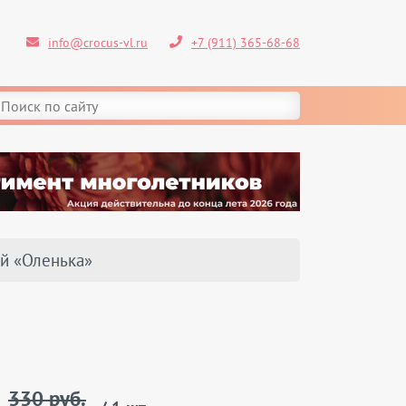
info@crocus-vl.ru
+7 (911) 365-68-68
й «Оленька»
330 руб.