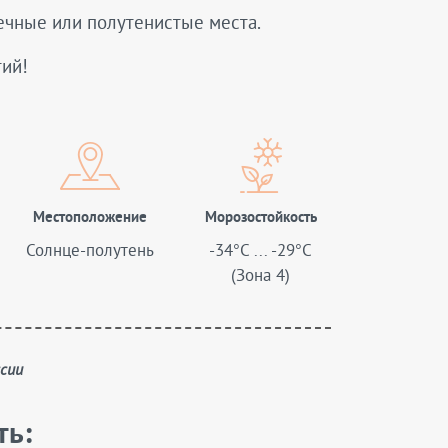
нечные или полутенистые места.
тий!
Местоположение
Морозостойкость
Солнце-полутень
-34°C ... -29°C
(Зона 4)
ссии
ть: