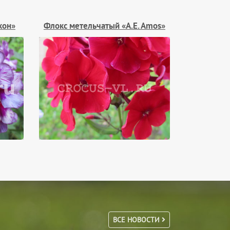
кон»
Флокс метельчатый «A.E. Amos»
ВСЕ НОВОСТИ