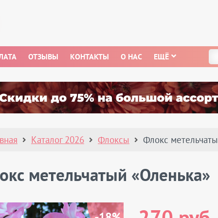
ЛАТА
ОТЗЫВЫ
КОНТАКТЫ
О НАС
ЕЩЁ
авная
Каталог 2026
Флоксы
Флокс метельчаты
окс метельчатый «Оленька»
-18%