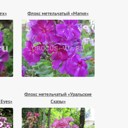
ех»
Флокс метельчатый «Магия»
Флокс метельчатый «Уральские
 Eyes»
Сказы»