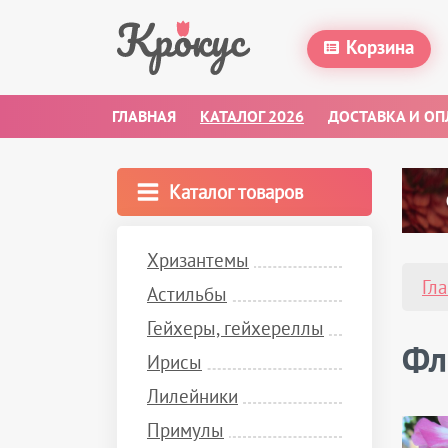
Корзина
ГЛАВНАЯ
КАТАЛОГ 2026
ДОСТАВКА И ОП
Каталог товаров
Хризантемы
Гл
Астильбы
Гейхеры, гейхереллы
Фл
Ирисы
Лилейники
Примулы