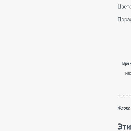
Цвете
Пора
Вре
ию
Флок
Эти