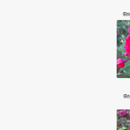
Фл
Фл