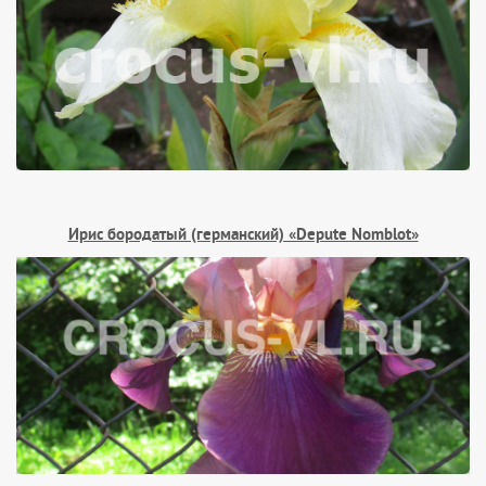
Ирис бородатый (германский) «Depute Nomblot»