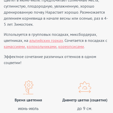
Цветет в июне-июле. Предпочитает солнечные места,
суглинистую, плодородную, увлажненную, хорошо
дренированную почву. Нарастает хорошо. Размножается
делением корневища в начале весны или осенью, раз в 4-
5 лет. Зимостоек.
Используется в групповых посадках, миксбордерах,
цветниках, на
альпийских горках
. Сочетается в посадках с
камассиями
,
колокольчиками
,
кореопсисами
.
Эффектное сочетание различных оттенков в одном
соцветии!
Время цветения
Диаметр цветка (соцветия)
июнь-июль
до 9 см.