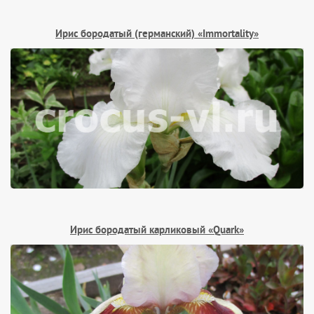
Ирис бородатый (германский) «Immortality»
Ирис бородатый карликовый «Quark»