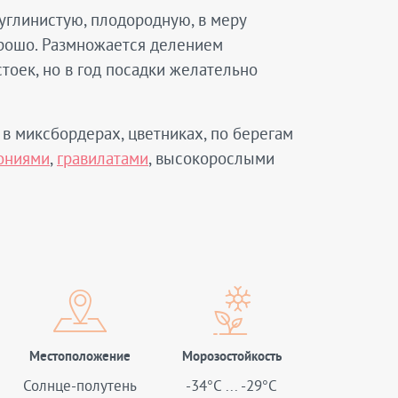
углинистую, плодородную, в меру
рошо. Размножается делением
стоек, но в год посадки желательно
 в миксбордерах, цветниках, по берегам
ониями
,
гравилатами
, высокорослыми
Местоположение
Морозостойкость
Солнце-полутень
-34°C ... -29°C