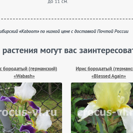
до 11 см.
 сибирский «Kaboom» по низкой цене с доставкой Почтой России
 растения могут вас заинтересова
с бородатый (германский)
Ирис бородатый (германс
«Wabash»
«Blessed Again»