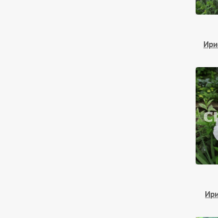
Ири
Ири