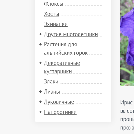
Флоксы
Хосты
Эхинацеи
Другие многолетники
Растения для
альпийских горок
Декоративные
кустарники
Злаки
Лианы
Луковичные
Ирис 
высот
Папоротники
прони
прож