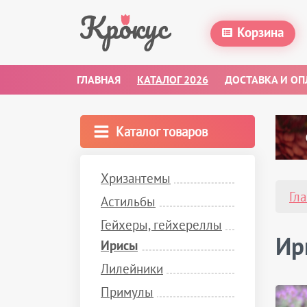
Корзина
ГЛАВНАЯ
КАТАЛОГ 2026
ДОСТАВКА И ОП
Каталог товаров
Хризантемы
Гл
Астильбы
Гейхеры, гейхереллы
Ир
Ирисы
Лилейники
Примулы