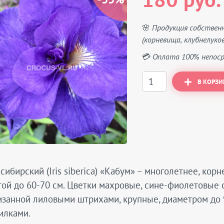
180 руб.
🌸 Продукция собствен
(корневища, клубнелуков
💳 Оплата 100% непоср
В КОРЗИ
сибирский (Iris siberica) «Кабум» – многолетнее, кор
ой до 60-70 см. Цветки махровые, сине-фиолетовые 
занной лиловыми штрихами, крупные, диаметром до 
илками.