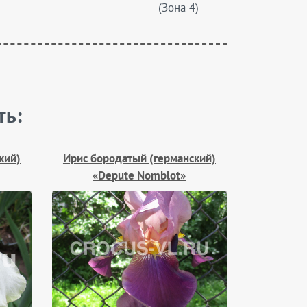
(Зона 4)
ть:
кий)
Ирис бородатый (германский)
«Depute Nomblot»