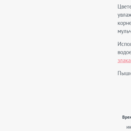
Цвете
увла
корне
муль
Испол
водое
злак
Пышн
Вре
и