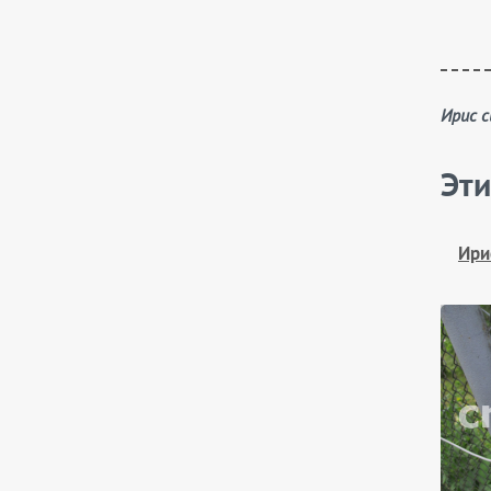
Ирис
Эти
Ири