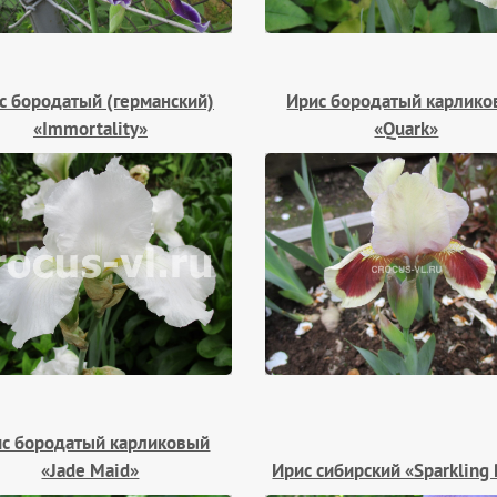
с бородатый (германский)
Ирис бородатый карлик
«Immortality»
«Quark»
с бородатый карликовый
«Jade Maid»
Ирис сибирский «Sparkling