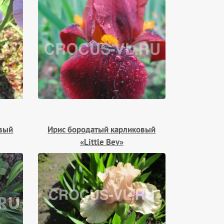
овый
Ирис бородатый карликовый
«Little Bev»