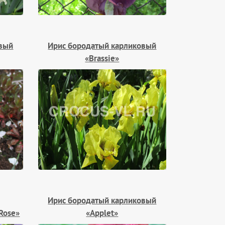
овый
Ирис бородатый карликовый
«Brassie»
Ирис бородатый карликовый
 Rose»
«Applet»