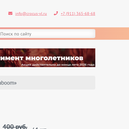
info@crocus-vl.ru
+7 (911) 365-68-68
Kaboom»
400 руб.