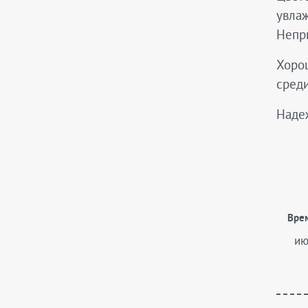
увлаж
Непри
Хорош
среди
Наде
Вре
ию