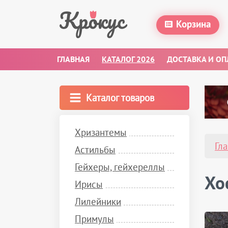
Корзина
ГЛАВНАЯ
КАТАЛОГ 2026
ДОСТАВКА И ОП
Каталог товаров
Хризантемы
Гл
Астильбы
Гейхеры, гейхереллы
Хо
Ирисы
Лилейники
Примулы