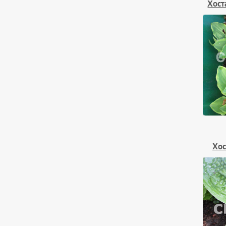
Хост
Хос