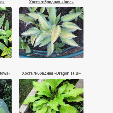
to»
Хоста гибридная «June»
dows»
Хоста гибридная «Dragon Tails»