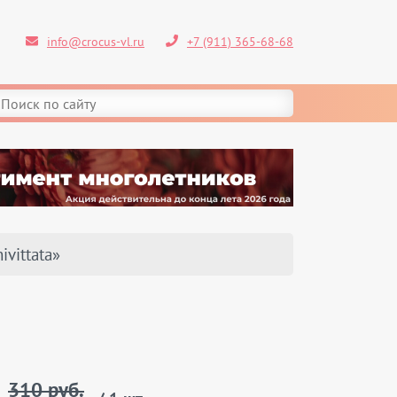
info@crocus-vl.ru
+7 (911) 365-68-68
ivittata»
310 руб.