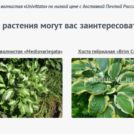
 волнистая «Univittata» по низкой цене с доставкой Почтой Росс
 растения могут вас заинтересова
 волнистая «Mediovariegata»
Хоста гибридная «Brim C