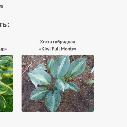
ии
ть:
Хоста гибридная
up»
«Kiwi Full Monty»