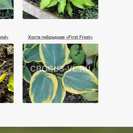
and»
Хоста гибридная «First Frost»