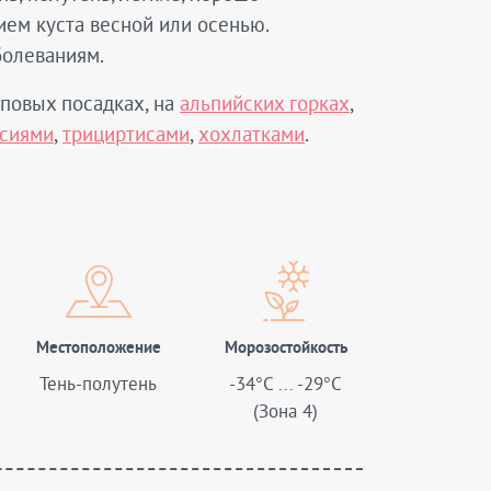
ием куста весной или осенью.
болеваниям.
пповых посадках, на
альпийских горках
,
сиями
,
трициртисами
,
хохлатками
.
Местоположение
Морозостойкость
Тень-полутень
-34°C ... -29°C
(Зона 4)