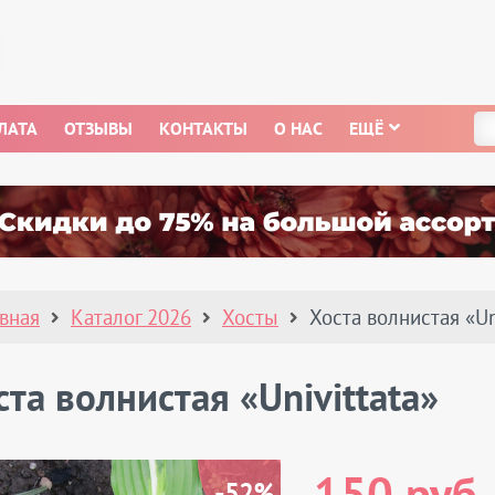
ЛАТА
ОТЗЫВЫ
КОНТАКТЫ
О НАС
ЕЩЁ
авная
Каталог 2026
Хосты
Хоста волнистая «Un
ста волнистая «Univittata»
-52%