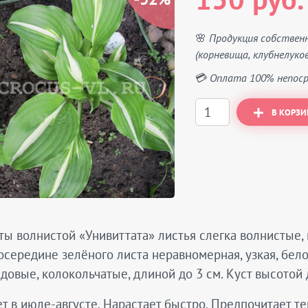
150 руб.
🌸 Продукция собствен
(корневища, клубнелуков
💳 Оплата 100% непоср
В КОРЗИ
ты волнистой «Унивиттата» листья слегка волнистые,
осередине зелёного листа неравномерная, узкая, бел
довые, колокольчатые, длиной до 3 см. Куст высотой 
т в июле-августе. Нарастает быстро. Предпочитает те