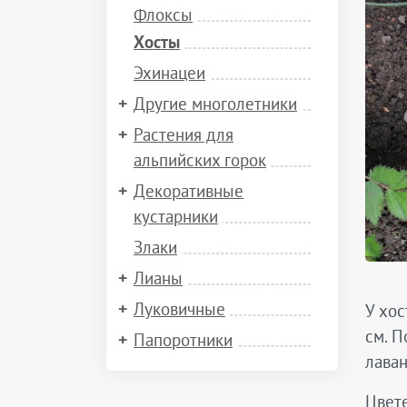
Флоксы
Хосты
Эхинацеи
Другие многолетники
Растения для
альпийских горок
Декоративные
кустарники
Злаки
Лианы
Луковичные
У хос
см. П
Папоротники
лаван
Цвете