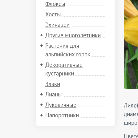
Флоксы
Хосты
Эхинацеи
Другие многолетники
Растения для
альпийских горок
Декоративные
кустарники
Злаки
Лианы
Луковичные
Лилей
диаме
Папоротники
широк
Цвете