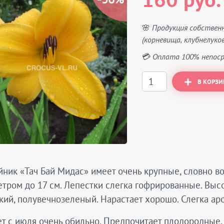
160 руб.
🌸 Продукция собствен
(корневища, клубнелуков
💳 Оплата 100% непоср
В КОРЗИ
ник «Тач Бай Мидас» имеет очень крупные, словно во
тром до 17 см. Лепестки слегка гофрированные. Высо
ий, полувечнозеленый. Нарастает хорошо. Слегка ар
т с июля очень обильно. Предпочитает плодородные,