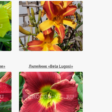
he»
Лилейник «Bela Lugosi»