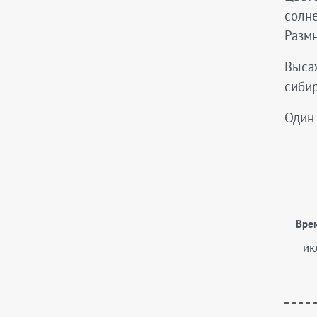
солне
Размн
Высаж
сиби
Один 
Вре
ию