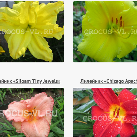
йник «Siloam Tiny Jewels»
Лилейник «Chicago Apac