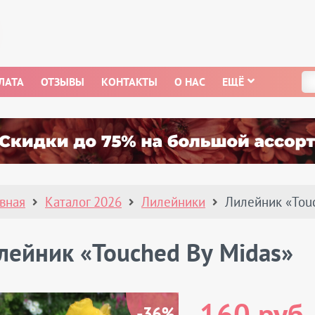
ЛАТА
ОТЗЫВЫ
КОНТАКТЫ
О НАС
ЕЩЁ
авная
Каталог 2026
Лилейники
Лилейник «Tou
лейник «Touched By Midas»
-36%