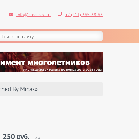
info@crocus-vl.ru
+7 (911) 365-68-68
ched By Midas»
250 руб.