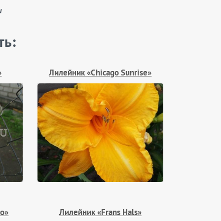
и
ть:
»
Лилейник «Chicago Sunrise»
ro»
Лилейник «Frans Hals»