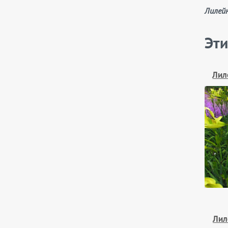
Лилей
Эти
Лил
Лил