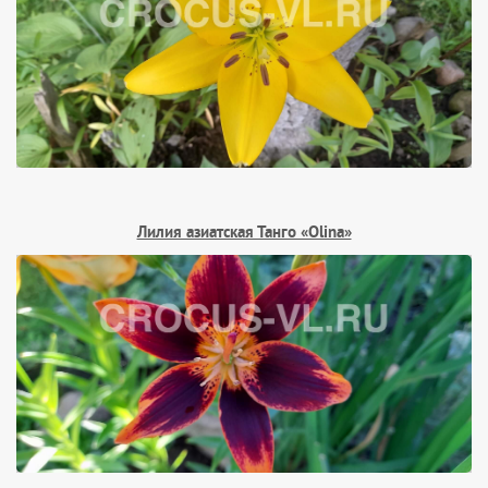
Лилия азиатская Танго «Olina»