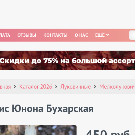
ЛАТА
ОТЗЫВЫ
КОНТАКТЫ
О НАС
ЕЩЁ
авная
Каталог 2026
Луковичные
Мелколукови
ис Юнона Бухарская