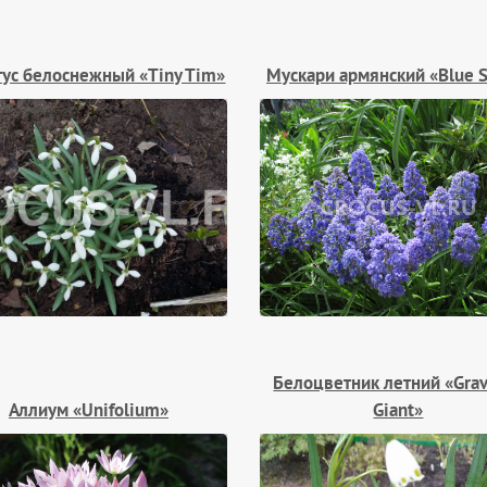
тус белоснежный «Tiny Tim»
Мускари армянский «Blue S
Белоцветник летний «Gra
Аллиум «Unifolium»
Giant»