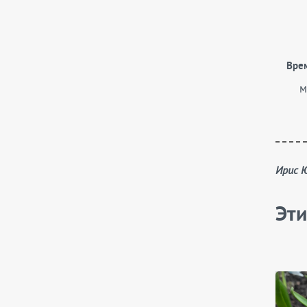
Вре
м
Ирис
Эти