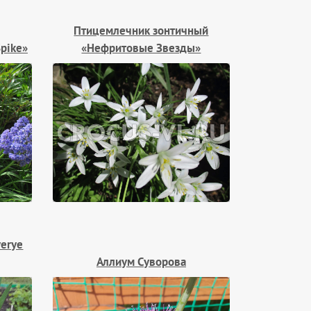
Птицемлечник зонтичный
pike»
«Нефритовые Звезды»
verye
Аллиум Суворова