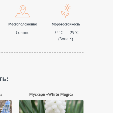
Местоположение
Морозостойкость
Солнце
-34°C ... -29°C
(Зона 4)
ть:
s»
Мускари «White Magic»