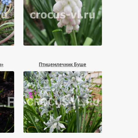
a»
Птицемлечник Буше