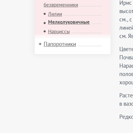
Ирис 
безвременники
высот
Лилии
см., 
Мелколуковичные
линей
Нарциссы
см. 
Папоротники
Цвете
Почва
Нарас
полов
хорош
Раст
в ваз
Редко