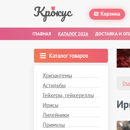
Корзина
ГЛАВНАЯ
КАТАЛОГ 2026
ДОСТАВКА И ОП
Каталог товаров
Хризантемы
Гл
Астильбы
Гейхеры, гейхереллы
Ир
Ирисы
Лилейники
Примулы