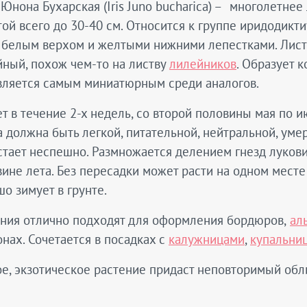
Юнона Бухарская (Iris Juno bucharica) – многолетнее
ой всего до 30-40 см. Относится к группе иридодикт
с белым верхом и желтыми нижними лепестками. Лист 
ный, похож чем-то на листву
лилейников
. Образует 
Является самым миниатюрным среди аналогов.
т в течение 2-х недель, со второй половины мая по и
 должна быть легкой, питательной, нейтральной, умер
тает неспешно. Размножается делением гнезд лукови
ине лета. Без пересадки может расти на одном месте 
о зимует в грунте.
ения отлично подходят для оформления бордюров,
ал
онах. Сочетается в посадках с
калужницами
,
купальни
е, экзотическое растение придаст неповторимый обл