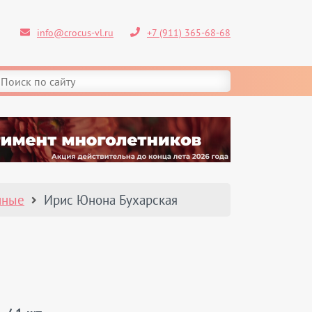
info@crocus-vl.ru
+7 (911) 365-68-68
чные
Ирис Юнона Бухарская