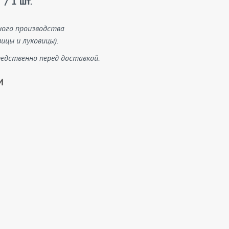
/ 1 шт.
ного производства
ицы и луковицы).
едственно перед доставкой.
И