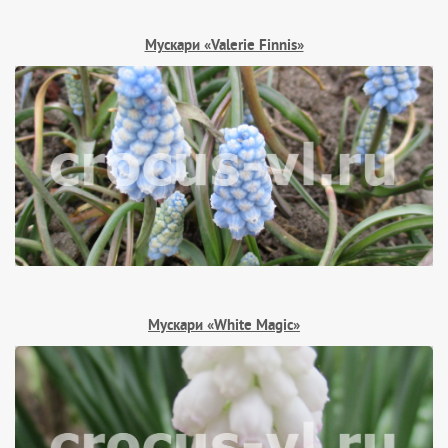
Мускари «Valerie Finnis»
Мускари «White Magic»