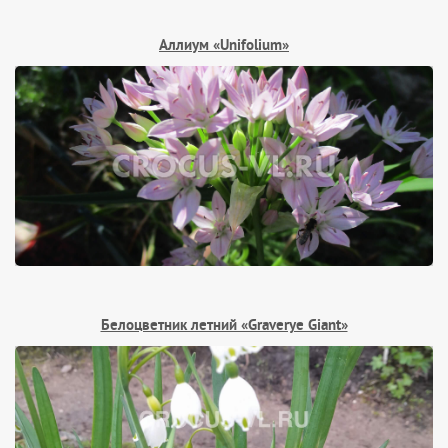
Аллиум «Unifolium»
Белоцветник летний «Graverye Giant»