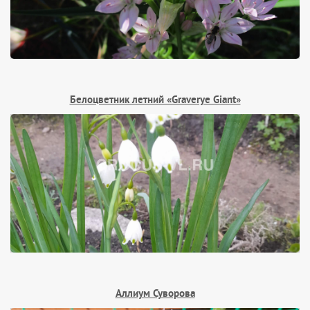
Белоцветник летний «Graverye Giant»
Аллиум Суворова