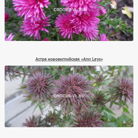
Астра новоанглийская «Ann Leys»