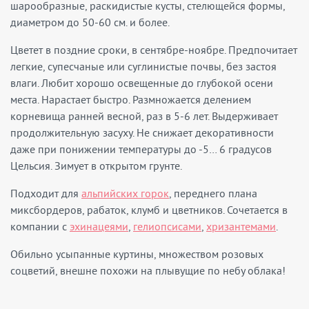
шарообразные, раскидистые кусты, стелющейся формы,
диаметром до 50-60 см. и более.
Цветет в поздние сроки, в сентябре-ноябре. Предпочитает
легкие, супесчаные или суглинистые почвы, без застоя
влаги. Любит хорошо освещенные до глубокой осени
места. Нарастает быстро. Размножается делением
корневища ранней весной, раз в 5-6 лет. Выдерживает
продолжительную засуху. Не снижает декоративности
даже при понижении температуры до -5… 6 градусов
Цельсия. Зимует в открытом грунте.
Подходит для
альпийских горок
, переднего плана
миксбордеров, рабаток, клумб и цветников. Сочетается в
компании с
эхинацеями
,
гелиопсисами
,
хризантемами
.
Обильно усыпанные куртины, множеством розовых
соцветий, внешне похожи на плывущие по небу облака!