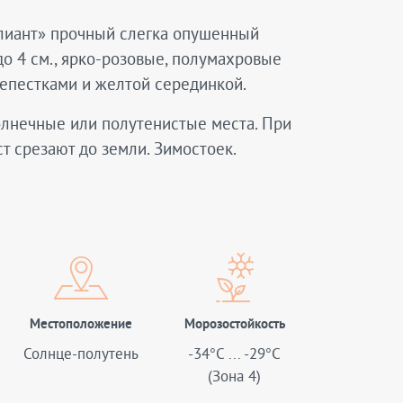
ллиант» прочный слегка опушенный
о 4 см., ярко-розовые, полумахровые
лепестками и желтой серединкой.
солнечные или полутенистые места. При
т срезают до земли. Зимостоек.
Местоположение
Морозостойкость
Солнце-полутень
-34°C ... -29°C
(Зона 4)