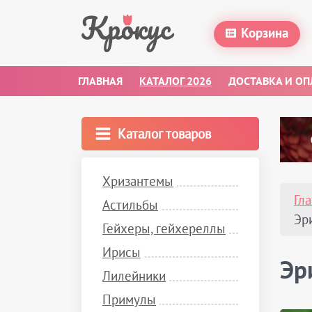
Мукдении
Корзина
Нивяники
Окопники
ГЛАВНАЯ
КАТАЛОГ 2026
ДОСТАВКА И ОП
Пельтобойкинии
Пенстемоны
Пионы
Каталог товаров
Пиретрумы
Платикодоны
Хризантемы
Подофиллумы
Гл
Астильбы
Полыни
Эр
Гейхеры, гейхереллы
Посконники
Ирисы
Роджерсии
Эр
Лилейники
Рудбекии
Примулы
Сангвинарии