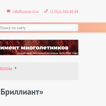
info@crocus-vl.ru
+7 (911) 365-68-68
героны
 Бриллиант»