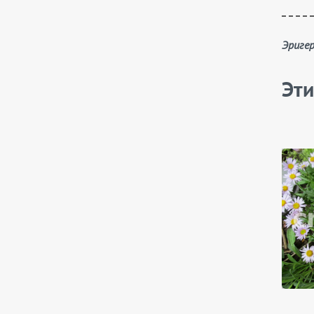
Эриг
Эти