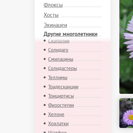
Седумы
Флоксы
Синеголовники
Хосты
Синюхи
Эхинацеи
Скабиозы
Другие многолетники
Скополии
Солидаго
Смилацины
Солидастеры
Теллимы
Традесканции
Трициртисы
Физостегии
Хелоне
Хохлатки
Шалфеи