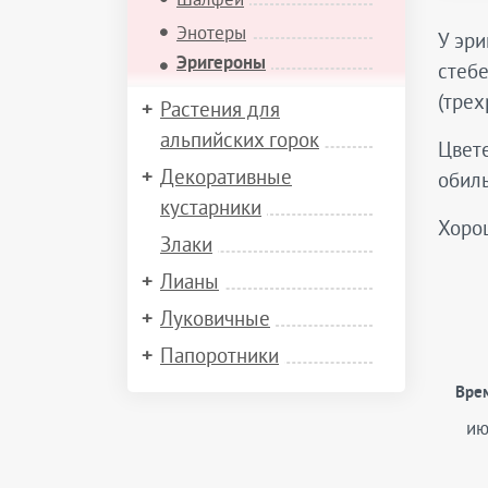
Энотеры
У эри
Эригероны
стебе
(трех
Растения для
альпийских горок
Цвете
Декоративные
обиль
кустарники
Хорош
Злаки
Лианы
Луковичные
Папоротники
Вре
ию