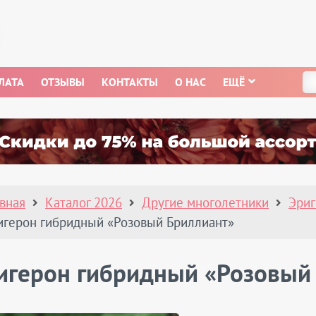
ЛАТА
ОТЗЫВЫ
КОНТАКТЫ
О НАС
ЕЩЁ
авная
Каталог 2026
Другие многолетники
Эри
игерон гибридный «Розовый Бриллиант»
игерон гибридный «Розовый