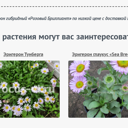
ерон гибридный «Розовый Бриллиант» по низкой цене с доставкой
 растения могут вас заинтересова
Эригерон Тунберга
Эригерон глаукус «Sea Br