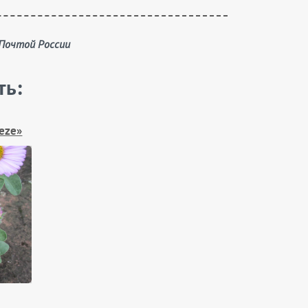
 Почтой России
ть:
eeze»