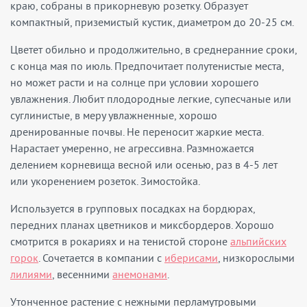
краю, собраны в прикорневую розетку. Образует
компактный, приземистый кустик, диаметром до 20-25 см.
Цветет обильно и продолжительно, в среднеранние сроки,
с конца мая по июль. Предпочитает полутенистые места,
но может расти и на солнце при условии хорошего
увлажнения. Любит плодородные легкие, супесчаные или
суглинистые, в меру увлажненные, хорошо
дренированные почвы. Не переносит жаркие места.
Нарастает умеренно, не агрессивна. Размножается
делением корневища весной или осенью, раз в 4-5 лет
или укоренением розеток. Зимостойка.
Используется в групповых посадках на бордюрах,
передних планах цветников и миксбордеров. Хорошо
смотрится в рокариях и на тенистой стороне
альпийских
горок
. Сочетается в компании с
иберисами
, низкорослыми
лилиями
, весенними
анемонами
.
Утонченное растение с нежными перламутровыми