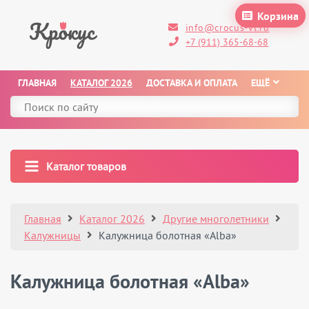
Корзина
info@crocus-vl.ru
+7 (911) 365-68-68
ГЛАВНАЯ
КАТАЛОГ 2026
ДОСТАВКА И ОПЛАТА
ЕЩЁ
Каталог товаров
Главная
Каталог 2026
Другие многолетники
Калужницы
Калужница болотная «Alba»
Калужница болотная «Alba»