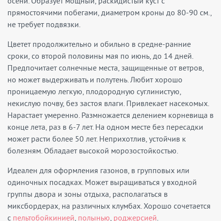
осени. Образует мощный, раскидистый куст с
прямостоячими побегами, диаметром кроны до 80-90 см.,
не требует подвязки.
Цветет продолжительно и обильно в средне-ранние
сроки, со второй половины мая по июнь, до 14 дней.
Предпочитает солнечные места, защищенные от ветров,
но может выдерживать и полутень. Любит хорошо
проницаемую легкую, плодородную суглинистую,
некислую почву, без застоя влаги. Привлекает насекомых.
Нарастает умеренно. Размножается делением корневища в
конце лета, раз в 6-7 лет. На одном месте без пересадки
может расти более 50 лет. Неприхотлив, устойчив к
болезням. Обладает высокой морозостойкостью.
Идеален для оформления газонов, в групповых или
одиночных посадках. Может выращиваться у входной
группы двора и зоны отдыха, располагаться в
миксбордерах, на различных клумбах. Хорошо сочетается
с
пельтобойкинией
,
полынью
,
роджерсией
.