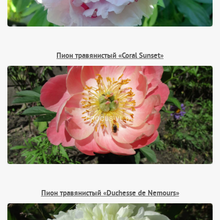
Пион травянистый «Coral Sunset»
Пион травянистый «Duchesse de Nemours»