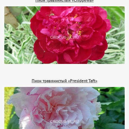
Пион травянистый «Chippewa»
Пион травянистый «President Taft»