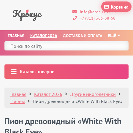
Корзина
info@crocus-vl.ru
+7 (911) 365-68-68
ГЛАВНАЯ
КАТАЛОГ 2026
ДОСТАВКА И ОПЛАТА
ЕЩЁ
Каталог товаров
Главная
Каталог 2026
Другие многолетники
Пионы
Пион древовидный «White With Black Eye»
Пион древовидный «White With
Black Eye»