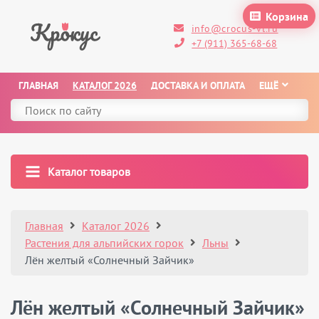
Корзина
info@crocus-vl.ru
+7 (911) 365-68-68
ГЛАВНАЯ
КАТАЛОГ 2026
ДОСТАВКА И ОПЛАТА
ЕЩЁ
Каталог товаров
Главная
Каталог 2026
Растения для альпийских горок
Льны
Лён желтый «Солнечный Зайчик»
Лён желтый «Солнечный Зайчик»