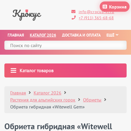
Корзина
info@crocus-vl.ru
+7 (911) 365-68-68
ГЛАВНАЯ
КАТАЛОГ 2026
ДОСТАВКА И ОПЛАТА
ЕЩЁ
Каталог товаров
Главная
Каталог 2026
Растения для альпийских горок
Обриеты
Обриета гибридная «Witewell Gem»
Обриета гибридная «Witewell