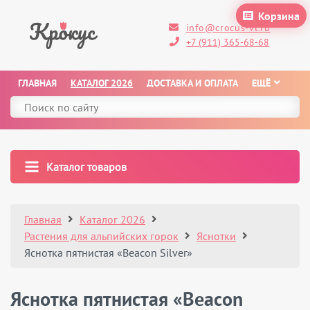
Корзина
info@crocus-vl.ru
+7 (911) 365-68-68
ГЛАВНАЯ
КАТАЛОГ 2026
ДОСТАВКА И ОПЛАТА
ЕЩЁ
Каталог товаров
Главная
Каталог 2026
Растения для альпийских горок
Яснотки
Яснотка пятнистая «Beacon Silver»
Яснотка пятнистая «Beacon