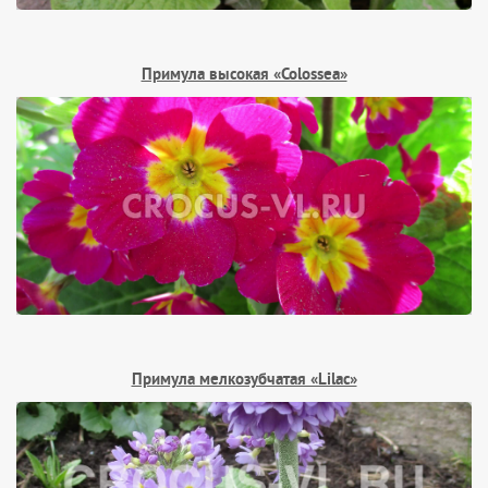
Примула высокая «Colossea»
Примула мелкозубчатая «Lilac»