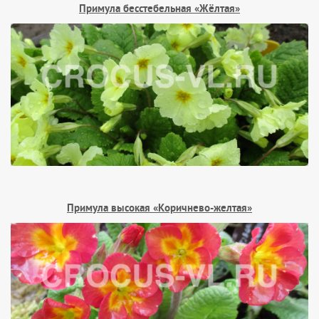
Примула бесстебельная «Жёлтая»
Примула высокая «Коричнево-желтая»