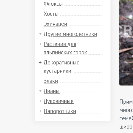
Флоксы
Хосты
Эхинацеи
Другие многолетники
Растения для
альпийских горок
Декоративные
кустарники
Злаки
Лианы
Луковичные
Приму
много
Папоротники
семей
широ