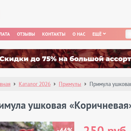
ЛАТА
ОТЗЫВЫ
КОНТАКТЫ
О НАС
ЕЩЁ
авная
Каталог 2026
Примулы
Примула ушкова
имула ушковая «Коричневая
-44%