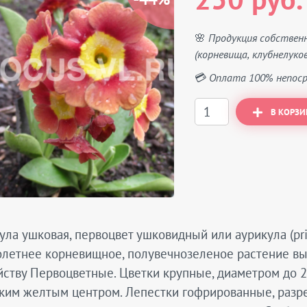
250 руб.
🌸 Продукция собствен
(корневища, клубнелуков
💳 Оплата 100% непоср
В КОРЗИ
ла ушковая, первоцвет ушковидный или аурикула (pri
летнее корневищное, полувечнозеленое растение выс
ству Первоцветные. Цветки крупные, диаметром до 2,
ким желтым центром. Лепестки гофрированные, разре