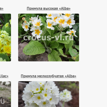
a»
Примула высокая «Alba»
ilac»
Примула мелкозубчатая «Alba»