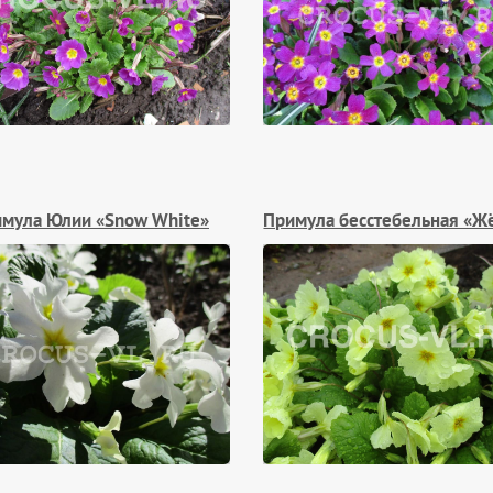
мула Юлии «Snow White»
Примула бесстебельная «Ж