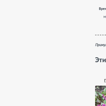
Вре
м
Прим
Эти