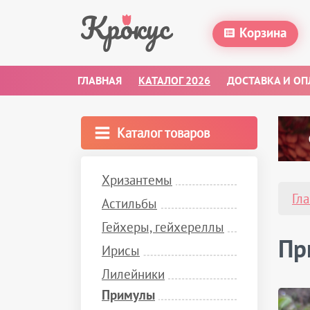
Корзина
ГЛАВНАЯ
КАТАЛОГ 2026
ДОСТАВКА И ОП
Каталог товаров
Хризантемы
Гл
Астильбы
Гейхеры, гейхереллы
Пр
Ирисы
Лилейники
Примулы