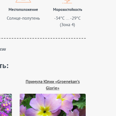
Местоположение
Морозостойкость
Солнце-полутень
-34°C ... -29°C
(Зона 4)
сии
ть:
Примула Юлии «Groenekan’s
Glorie»