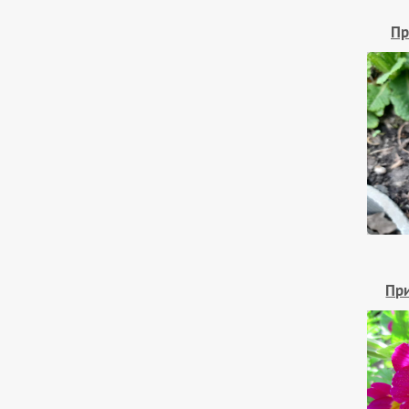
Пр
При