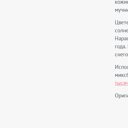
кожис
мучни
Цвете
солне
Нарас
года.
снего
Испол
микс
тыся
Ориги