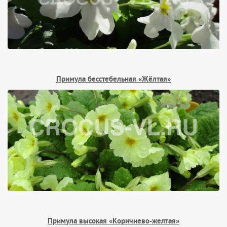
Примула бесстебельная «Жёлтая»
Примула высокая «Коричнево-желтая»