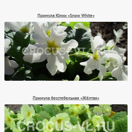
Примула Юлии «Snow White»
Примула бесстебельная «Жёлтая»