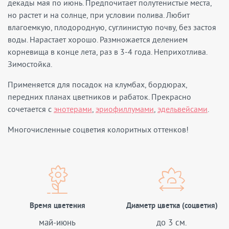
декады мая по июнь. Предпочитает полутенистые места,
но растет и на солнце, при условии полива. Любит
влагоемкую, плодородную, суглинистую почву, без застоя
воды. Нарастает хорошо. Размножается делением
корневища в конце лета, раз в 3-4 года. Неприхотлива.
Зимостойка.
Применяется для посадок на клумбах, бордюрах,
передних планах цветников и рабаток. Прекрасно
сочетается с
энотерами
,
эриофиллумами
,
эдельвейсами
.
Многочисленные соцветия колоритных оттенков!
Время цветения
Диаметр цветка (соцветия)
май-июнь
до 3 см.