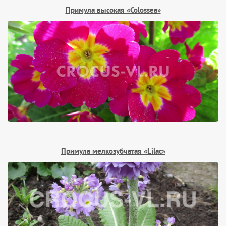
Примула высокая «Colossea»
Примула мелкозубчатая «Lilac»