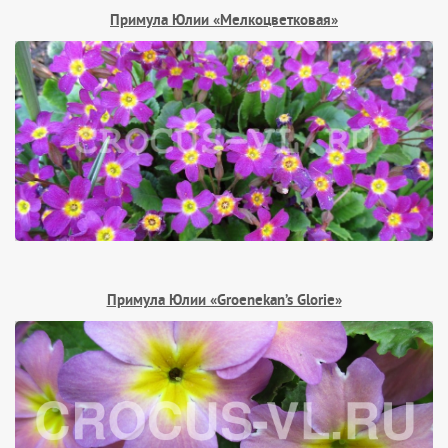
Примула Юлии «Мелкоцветковая»
Примула Юлии «Groenekan’s Glorie»