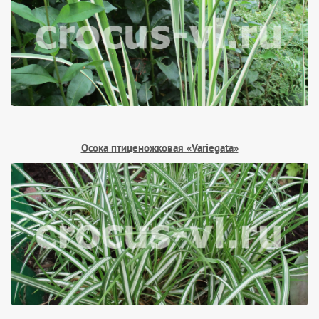
Осока птиценожковая «Variegata»