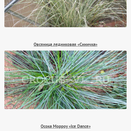
Овсяница ледниковая «Синичка»
Осока Морроу «Ice Dance»