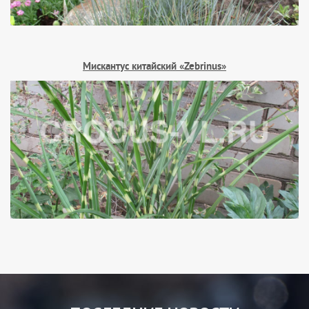
Мискантус китайский «Zebrinus»