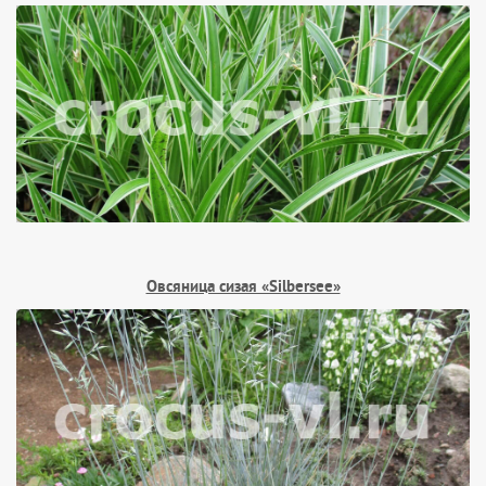
Овсяница сизая «Silbersee»