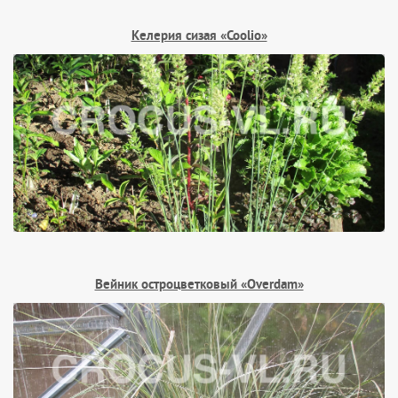
Келерия сизая «Coolio»
Вейник остроцветковый «Overdam»