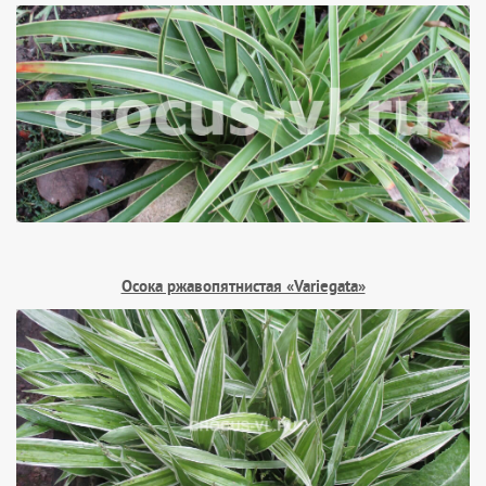
Осока ржавопятнистая «Variegata»