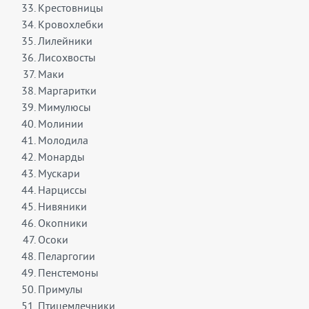
Крестовницы
Кровохлебки
Лилейники
Лисохвосты
Маки
Маргаритки
Мимулюсы
Молинии
Молодила
Монарды
Мускари
Нарциссы
Нивяники
Окопники
Осоки
Пеларгогии
Пенстемоны
Примулы
Птицемлечники