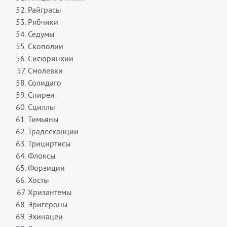
Райграсы
Рябчики
Седумы
Скополии
Сисюринхии
Смолевки
Солидаго
Спиреи
Сциллы
Тимьяны
Традесканции
Трициртисы
Флоксы
Форзиции
Хосты
Хризантемы
Эригероны
Эхинацеи