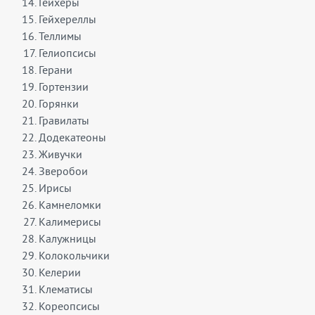
Гейхеры
Гейхереллы
Теллимы
Гелиопсисы
Герани
Гортензии
Горянки
Гравилаты
Додекатеоны
Живучки
Зверобои
Ирисы
Камнеломки
Калимерисы
Калужницы
Колокольчики
Келерии
Клематисы
Кореопсисы