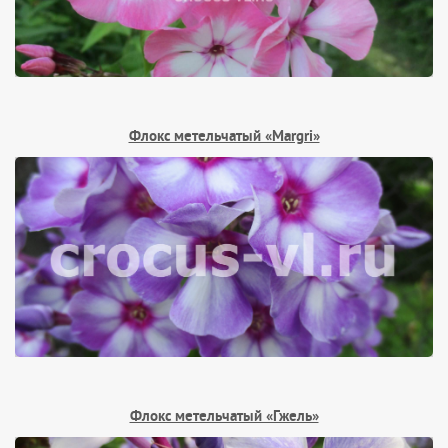
Флокс метельчатый «Margri»
Флокс метельчатый «Гжель»