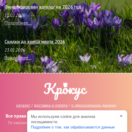
Финализирован каталог на 2026 год
11.02.2026
Подробнее...
Скидки до конца марта 2026
23.01.2026
Подробнее...
каталог
/
доставка и оплата
/
о персональных данных
×
Все права защищены © 2014-2026, Крокус Великие Луки
Мы используем cookie для анализа
посещаемости.
По заказам, сотрудничеству и предложениям пишите на
info@crocus-
Подробнее о том, как обрабатываются данные
vl.ru
.