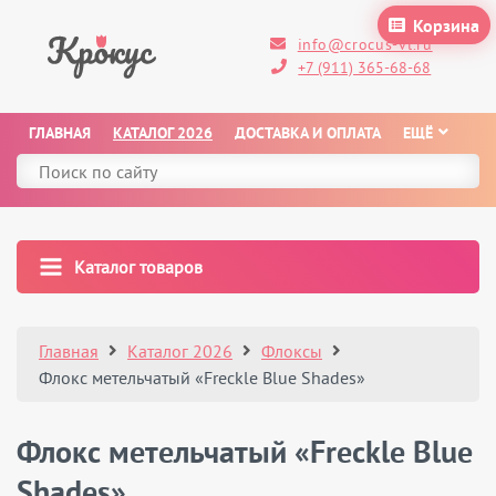
Корзина
info@crocus-vl.ru
+7 (911) 365-68-68
ГЛАВНАЯ
КАТАЛОГ 2026
ДОСТАВКА И ОПЛАТА
ЕЩЁ
Каталог товаров
Главная
Каталог 2026
Флоксы
Флокс метельчатый «Freckle Blue Shades»
Флокс метельчатый «Freckle Blue
Shades»