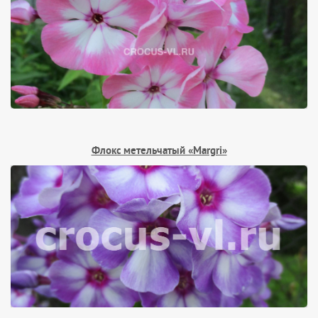
Флокс метельчатый «Margri»