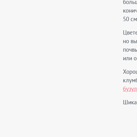
больш
конич
50 см
Цвете
но вы
почвы
или о
Хорош
клумб
бузу
Шика