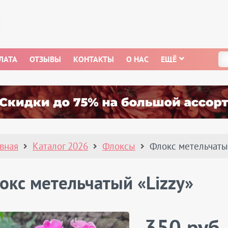
ЛАТА
ОТЗЫВЫ
КОНТАКТЫ
О НАС
ЕЩЁ
авная
Каталог 2026
Флоксы
Флокс метельчаты
окс метельчатый «Lizzy»