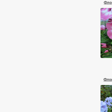
Фло
Фло