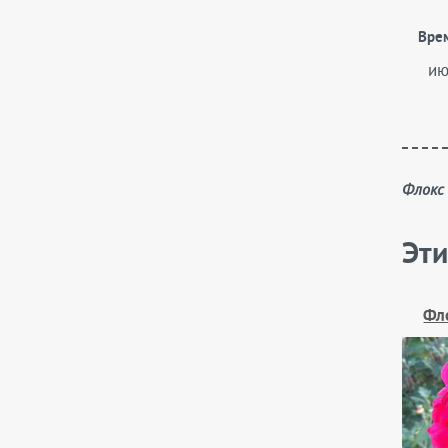
Вре
ию
Флок
Эти
Фл