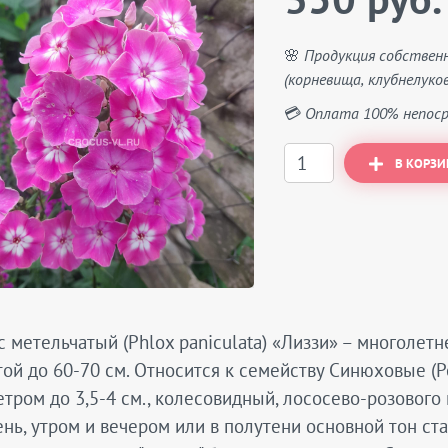
350 руб.
🌸 Продукция собствен
(корневища, клубнелуков
💳 Оплата 100% непоср
В КОРЗИ
 метельчатый (Phlox paniculata) «Лиззи» – многолет
ой до 60-70 см. Относится к семейству Синюховые (P
тром до 3,5-4 см., колесовидный, лососево-розового
нь, утром и вечером или в полутени основной тон ст