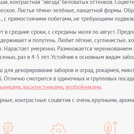
ая, контрастная "звезда" беловатых оттенков. Соцвет
еское. Листья тёмно-зелёные, ланцетной формы. Обра
., с прямостоячими побегами, не требующими подвязк
т в средние сроки, с середины июля по август. Пред
держивает и полутень. Любит лёгкие, суглинистые, 
. Нарастает умеренно. Размножается черенкованием
сенью, раз в 4-5 лет. Устойчив к основным видам забо
 для декорирования заборов и оград, рокариев, мик
. Отлично смотрится в одиночных и групповых посадк
льниками
,
василистниками
,
вербейниками
.
рные, контрастные соцветия с очень крупными, аром