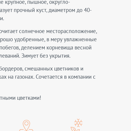
ие крупное, пышное, округло-
зует прочный куст, диаметром до 40-
и.
почитает солнечное месторасположение,
хорошо удобренные, в меру увлажненные
 побегов, делением корневища весной
леваний. Зимует без укрытия.
сбордеров, смешанных цветников и
ах на газонах. Сочетается в компании с
атными цветками!