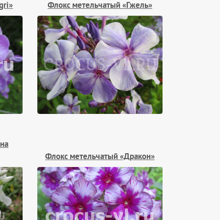
gri»
Флокс метельчатый «Гжель»
на
Флокс метельчатый «Дракон»