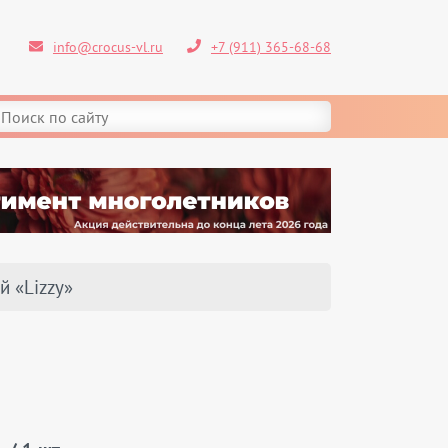
info@crocus-vl.ru
+7 (911) 365-68-68
й «Lizzy»