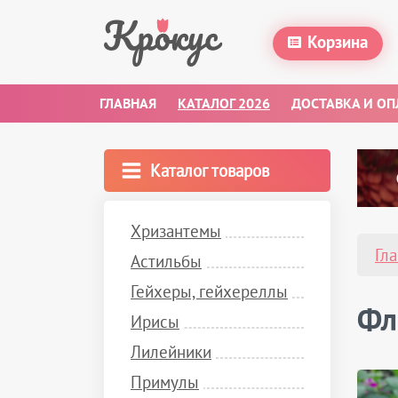
Корзина
ГЛАВНАЯ
КАТАЛОГ 2026
ДОСТАВКА И ОП
Каталог товаров
Хризантемы
Гл
Астильбы
Гейхеры, гейхереллы
Фл
Ирисы
Лилейники
Примулы