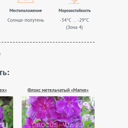
Местоположение
Морозостойкость
Солнце-полутень
-34°C ... -29°C
(Зона 4)
и
ть:
ех»
Флокс метельчатый «Магия»