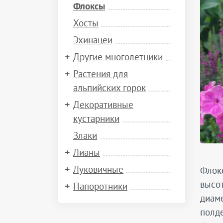
Флоксы
Хосты
Эхинацеи
Другие многолетники
Растения для
альпийских горок
Декоративные
кустарники
Злаки
Лианы
Луковичные
Флокс
высот
Папоротники
диаме
полде