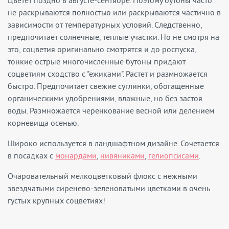
Цветет поздно в августе-сентябре. Поэтому бутоны часто
не раскрываются полностью или раскрываются частично в
зависимости от температурных условий. Следственно,
предпочитает солнечные, теплые участки. Но не смотря на
это, соцветия оригинально смотрятся и до роспуска,
тонкие острые многочисленные бутоны придают
соцветиям сходство с "ежиками". Растет и размножается
быстро. Предпочитает свежие суглинки, обогащенные
органическими удобрениями, влажные, но без застоя
воды. Размножается черенкование весной или делением
корневища осенью.
Широко используется в ландшафтном дизайне. Сочетается
в посадках с
монардами
,
нивяниками
,
гелиопсисами
.
Очаровательный мелкоцветковый флокс с нежными
звездчатыми сиренево-зеленоватыми цветками в очень
густых крупных соцветиях!