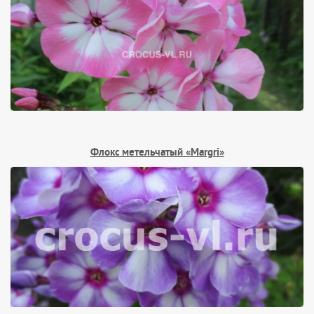
Флокс метельчатый «Margri»