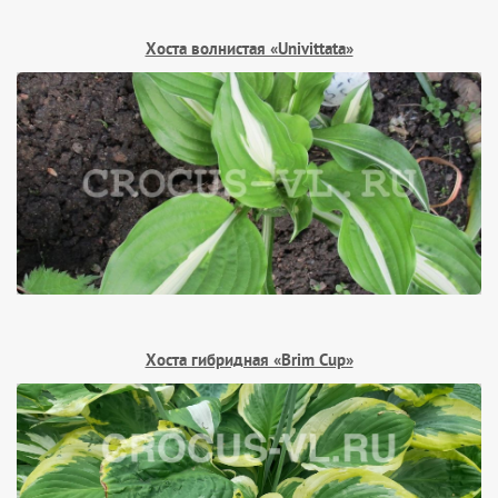
Хоста волнистая «Univittata»
Хоста гибридная «Brim Cup»