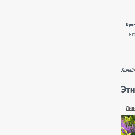
Вре
ию
Лиле
Эти
Лил