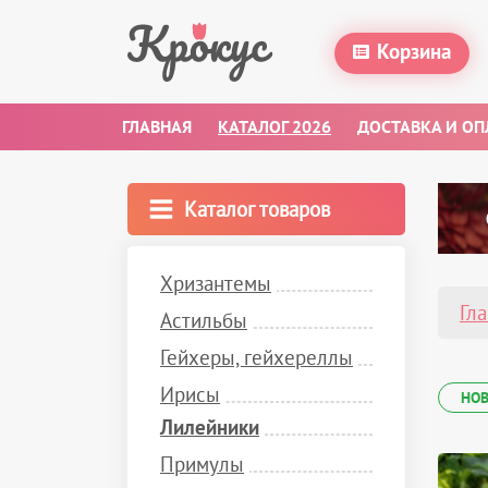
Корзина
ГЛАВНАЯ
КАТАЛОГ 2026
ДОСТАВКА И ОП
Каталог товаров
Хризантемы
Гл
Астильбы
Гейхеры, гейхереллы
Ирисы
НО
Лилейники
Примулы