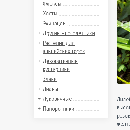
Флоксы
Хосты
Эхинацеи
Другие многолетники
Растения для
альпийских горок
Декоративные
кустарники
Злаки
Лианы
Луковичные
Лилей
высот
Папоротники
розов
желто