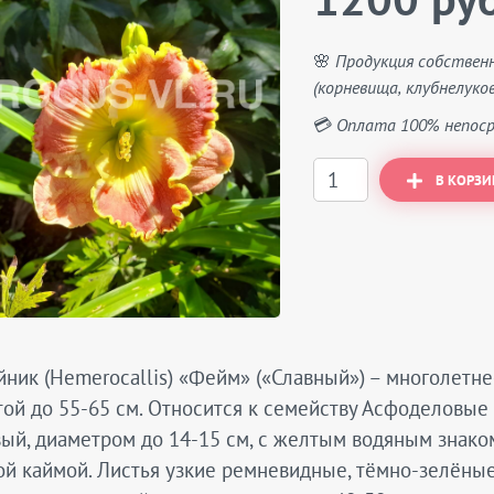
1200 руб
🌸 Продукция собствен
(корневища, клубнелуков
💳 Оплата 100% непоср
В КОРЗИ
ник (Hemerocallis) «Фейм» («Славный») – многолетне
ой до 55-65 см. Относится к семейству Асфоделовые 
ый, диаметром до 14-15 см, с желтым водяным знако
й каймой. Листья узкие ремневидные, тёмно-зелёные