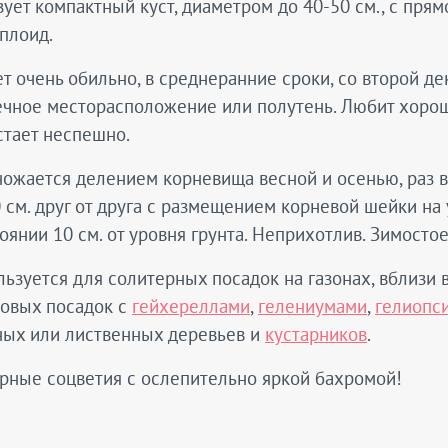
ует компактный куст, диаметром до 40-50 см., с пря
плоид.
т очень обильно, в среднеранние сроки, со второй де
ечное месторасположение или полутень. Любит хорош
стает неспешно.
ожается делением корневища весной и осенью, раз в 
 см. друг от друга с размещением корневой шейки на 
оянии 10 см. от уровня грунта. Неприхотлив. Зимостое
ьзуется для солитерных посадок на газонах, вблизи
повых посадок с
гейхереллами
,
гелениумами
,
гелиопс
ных или лиственных деревьев и
кустарников
.
рные соцветия с ослепительно яркой бахромой!