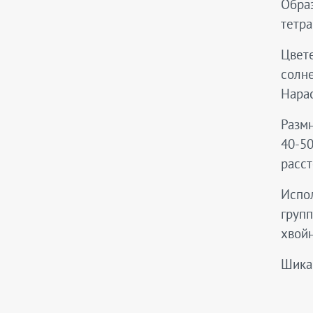
Образ
тетра
Цвете
солн
Нара
Размн
40-50
расст
Испол
груп
хвой
Шика