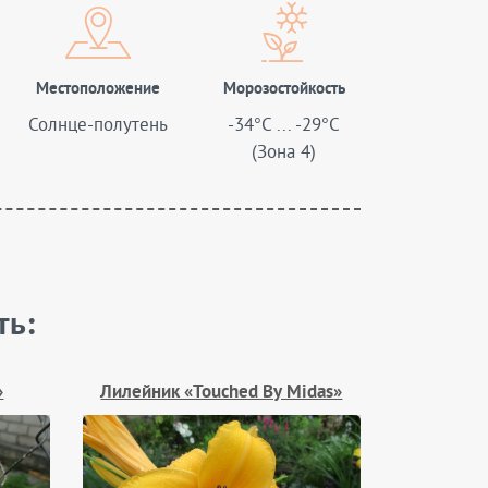
Местоположение
Морозостойкость
Солнце-полутень
-34°C ... -29°C
(Зона 4)
ть:
»
Лилейник «Touched By Midas»