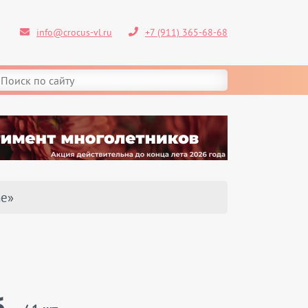
info@crocus-vl.ru
+7 (911) 365-68-68
me»