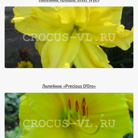
Лилейник «Double River Wye»
Лилейник «Precious D’Oro»