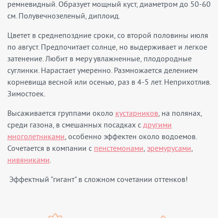
ремневидный. Образует мощный куст, диаметром до 50-60
см. Полувечнозеленый, диплоид.
Цветет в среднепоздние сроки, со второй половины июля
по август. Предпочитает солнце, но выдерживает и легкое
затенение. Любит в меру увлажненные, плодородные
суглинки. Нарастает умеренно. Размножается делением
корневища весной или осенью, раз в 4-5 лет. Неприхотлив.
Зимостоек.
Высаживается группами около
кустарников
, на полянах,
среди газона, в смешанных посадках с
другими
многолетниками
, особенно эффектен около водоемов.
Сочетается в компании с
пенстемонами
,
эремурусами
,
нивяниками
.
Эффектный "гигант" в сложном сочетании оттенков!