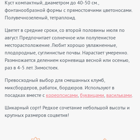
Куст компактный, диаметром до 40-50 см.,
фонтанообразной формы с прямостоячими цветоносами.
Полувечнозеленый, тетраплоид.
Цветет в средние сроки, со второй половины июля по
август. Предпочитает солнечное или полутенистое
месторасположение. Любит хорошо увлажненные,
плодородные, суглинистые почвы. Нарастает умеренно.
Размножается делением корневища весной или осенью,
раз в 4-5 лет. Зимостоек.
Превосходный выбор для смешанных клумб,
миксбордеров, рабаток, бордюров. Используют в
посадках вместе с
кореопсисами
,
буквицами
,
васильками
.
Шикарный сорт! Редкое сочетание небольшой высоты и
крупных размеров соцветия!