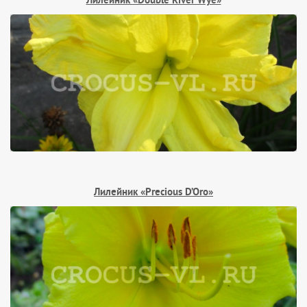
Лилейник «Double River Wye»
Лилейник «Precious D’Oro»