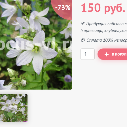
150 руб.
-73%
🌸 Продукция собствен
(корневища, клубнелуков
💳 Оплата 100% непоср
В КОРЗИ