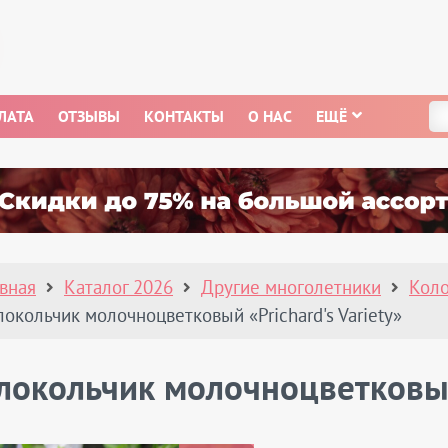
ЛАТА
ОТЗЫВЫ
КОНТАКТЫ
О НАС
ЕЩЁ
авная
Каталог 2026
Другие многолетники
Коло
локольчик молочноцветковый «Prichard's Variety»
локольчик молочноцветковый 