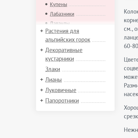
Купены
Колок
Лабазники
корне
Лаванды
см., 
Растения для
Лиатрисы
ланце
альпийских горок
Лобелии
60-80
Декоративные
Лютики
кустарники
Цвете
Маки
соцве
Злаки
Медуницы
может
Лианы
Молочаи
Размн
Луковичные
Монарды
насек
Морозники
Папоротники
Хорош
Мукдении
срезк
Нивяники
Окопники
Нежно
Пельтобойкинии