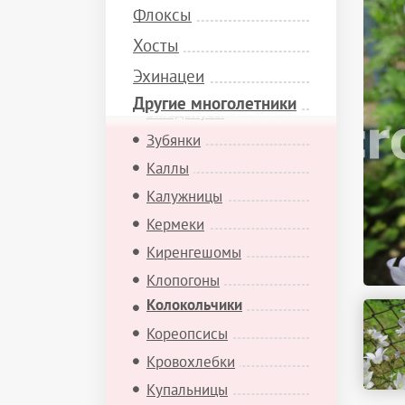
Флоксы
Дербенники
Хосты
Дицентры
Эхинацеи
Додекатеоны
Другие многолетники
Зигаденусы
Зубянки
Каллы
Калужницы
Кермеки
Киренгешомы
Клопогоны
Колокольчики
Кореопсисы
Кровохлебки
Купальницы