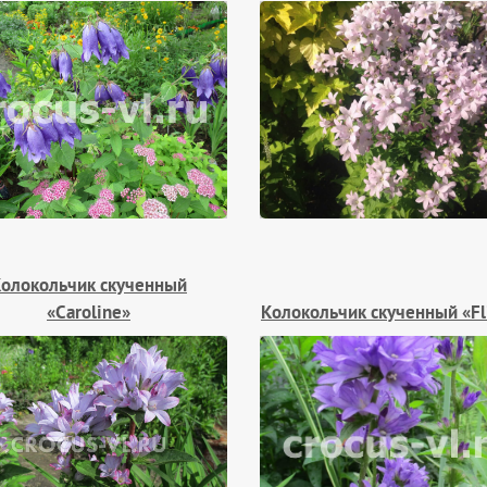
олокольчик скученный
«Caroline»
Колокольчик скученный «Fl