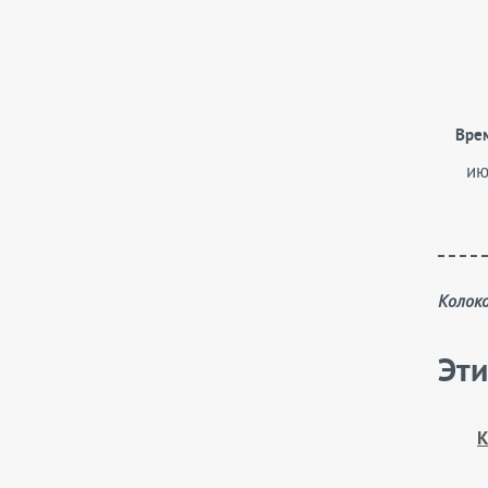
Пенстемоны
Пионы
Пиретрумы
Платикодоны
Вре
Подофиллумы
ию
Полыни
Посконники
Роджерсии
Рудбекии
Колок
Сангвинарии
Эти
Седумы
Синеголовники
Синюхи
К
Скабиозы