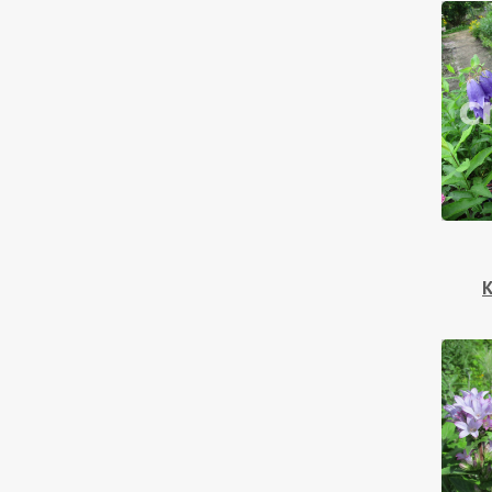
Скополии
Солидаго
Смилацины
Солидастеры
Теллимы
Традесканции
Трициртисы
Физостегии
К
Хелоне
Хохлатки
Шалфеи
Энотеры
Эригероны