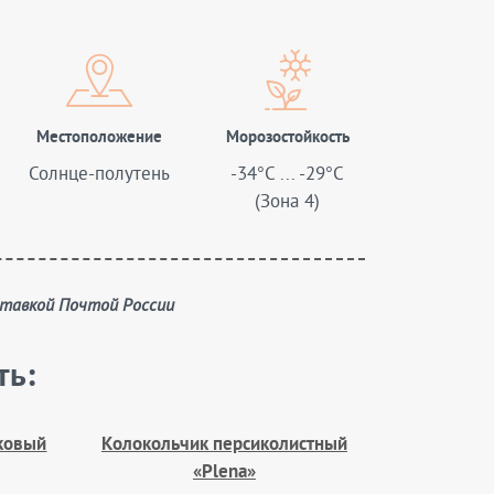
Местоположение
Морозостойкость
Солнце-полутень
-34°C ... -29°C
(Зона 4)
доставкой Почтой России
ть:
ковый
Колокольчик персиколистный
«Plena»