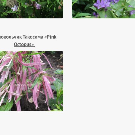
окольчик Такесима «Pink
Octopus»