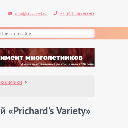
info@crocus-vl.ru
+7 (911) 365-68-68
кольчики
«Prichard's Variety»