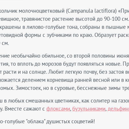
ольчик молочноцветковый (Campanula lactiflora) «Пр
вищное, травянистое растение высотой до 90-100 см.
окрашены в лилово-голубые тона, собраны в пышные 
товидной формы с зубчиками по краю. Образует раск
 см.
ние необычайно обильное, со второй половины июня 
тия, то вплоть до морозов будут появляться новые. 
 расти и на солнце. Любит легкую почву, без застоя 
ожается делением корневища ранней весной или в кон
омых. Зимостоек, но в суровые, бесснежные зимы тр
 в любых смешанных цветниках, как солитер на газон
у. Вместе сажают с
флоксами
,
бузульниками
,
дельфин
-голубые "облака" душистых соцветий!