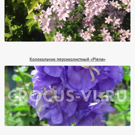
Колокольчик персиколистный «Plena»