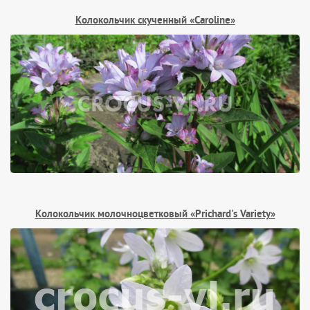
Колокольчик скученный «Caroline»
Колокольчик молочноцветковый «Prichard's Variety»