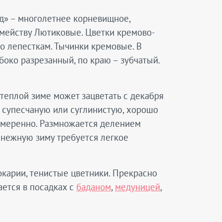
ид» – многолетнее корневищное,
емейству Лютиковые. Цветки кремово-
о лепесткам. Тычинки кремовые. В
боко разрезанный, по краю – зубчатый.
 теплой зиме может зацветать с декабря
 супесчаную или суглинистую, хорошо
 умеренно. Размножается делением
сснежную зиму требуется легкое
рокарии, тенистые цветники. Прекрасно
тается в посадках с
баданом
,
медуницей
,