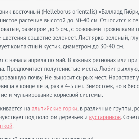
ник восточный (Helleborus orientalis) «Баллард Гибр
нистое растение высотой до 30-40 см. Относится к с
оватые, размером до 5 см., с розовыми прожилками п
 цветения соцветие зеленеет. Лист ярко-зеленый, глу
ует компактный кустик, диаметром до 30-40 см.
т с начала апреля по май. В южных регионах или при
а. Предпочитает полутенистые места. Любит рыхлую,
рованную почву. Не выносит сырых мест. Нарастает
вища в конце лета, раз в 4-5 лет. Зимостоек, но в бе
тие и мульчирование корневой системы.
живается на
альпийские горки
, в различные группы, 
чувствует под пологом деревьев и
кустарников
. Соче
аткой
.