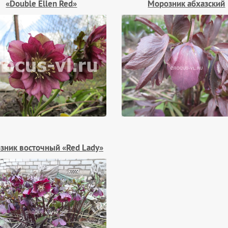
«Double Ellen Red»
Морозник абхазский
зник восточный «Red Lady»