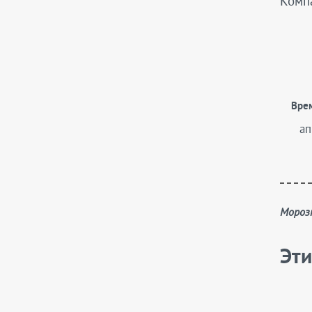
Комп
Скополии
Солидаго
Смилацины
Солидастеры
Теллимы
Вре
ап
Традесканции
Трициртисы
Физостегии
Хелоне
Моро
Хохлатки
Шалфеи
Эти
Энотеры
Эригероны