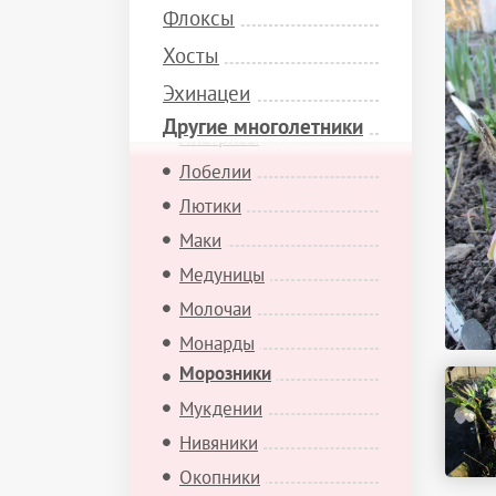
Флоксы
Купены
Хосты
Лабазники
Эхинацеи
Лаванды
Другие многолетники
Лиатрисы
Лобелии
Лютики
Маки
Медуницы
Молочаи
Монарды
Морозники
Мукдении
Нивяники
Окопники