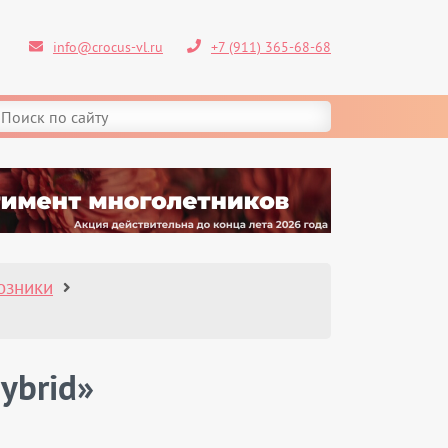
info@crocus-vl.ru
+7 (911) 365-68-68
озники
ybrid»