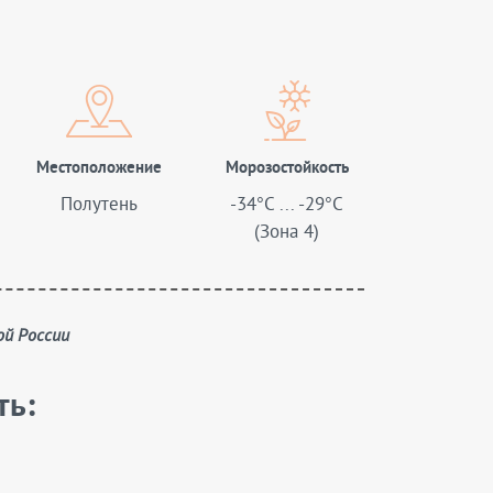
Местоположение
Морозостойкость
Полутень
-34°C ... -29°C
(Зона 4)
ой России
ть: