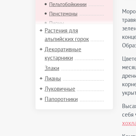
Пельтобойкинии
Мороз
Пенстемоны
травя
Пионы
зелен
Растения для
Пиретрумы
конце
альпийских горок
Платикодоны
Образ
Декоративные
Подофиллумы
кустарники
Цвете
Полыни
месяц
Злаки
Посконники
дрени
Лианы
Роджерсии
корне
Луковичные
Рудбекии
укры
Сангвинарии
Папоротники
Выса
Седумы
себя 
Синеголовники
хохл
Синюхи
Скабиозы