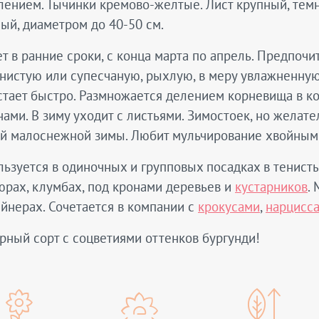
ением. Тычинки кремово-желтые. Лист крупный, темн
й, диаметром до 40-50 см.
т в ранние сроки, с конца марта по апрель. Предпочи
нистую или супесчаную, рыхлую, в меру увлажненную
тает быстро. Размножается делением корневища в конц
ами. В зиму уходит с листьями. Зимостоек, но желат
ай малоснежной зимы. Любит мульчирование хвойным 
ьзуется в одиночных и групповых посадках в тенистых
рах, клумбах, под кронами деревьев и
кустарников
.
йнерах. Сочетается в компании с
крокусами
,
нарцисс
ный сорт с соцветиями оттенков бургунди!