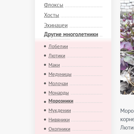
Флоксы
Купены
Хосты
Лабазники
Эхинацеи
Лаванды
Другие многолетники
Лиатрисы
Лобелии
Лютики
Маки
Медуницы
Молочаи
Монарды
Морозники
Мукдении
Мороз
корне
Нивяники
Лютик
Окопники