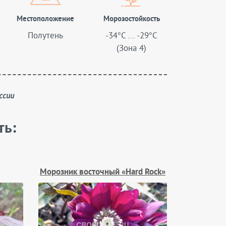
Местоположение
Морозостойкость
Полутень
-34°C ... -29°C
(Зона 4)
ссии
ть:
Морозник восточный «Hard Rock»