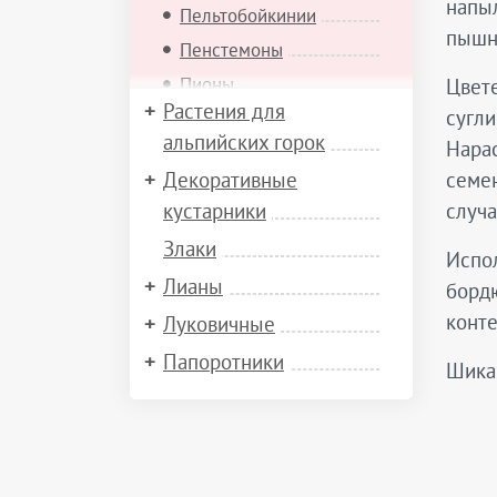
напыл
Пельтобойкинии
пышны
Пенстемоны
Пионы
Цвете
Растения для
сугли
Пиретрумы
альпийских горок
Нарас
Платикодоны
Декоративные
семен
Подофиллумы
кустарники
случ
Полыни
Злаки
Посконники
Испол
Лианы
бордю
Роджерсии
конте
Луковичные
Рудбекии
Сангвинарии
Папоротники
Шикар
Седумы
Синеголовники
Синюхи
Скабиозы