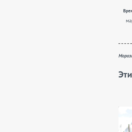
Скополии
Вре
Солидаго
ма
Смилацины
Солидастеры
Теллимы
Традесканции
Моро
Трициртисы
Физостегии
Эти
Хелоне
Хохлатки
Шалфеи
Энотеры
Эригероны