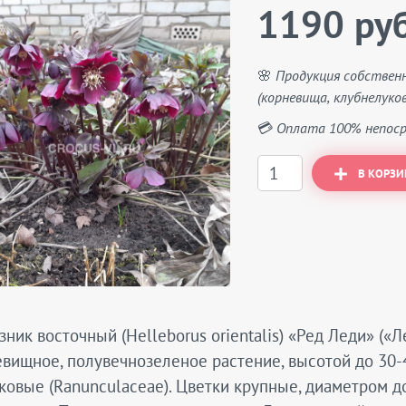
1190 руб
🌸 Продукция собствен
(корневища, клубнелуков
💳 Оплата 100% непоср
В КОРЗИ
ник восточный (Helleborus orientalis) «Ред Леди» («
вищное, полувечнозеленое растение, высотой до 30-4
овые (Ranunculaceae). Цветки крупные, диаметром д