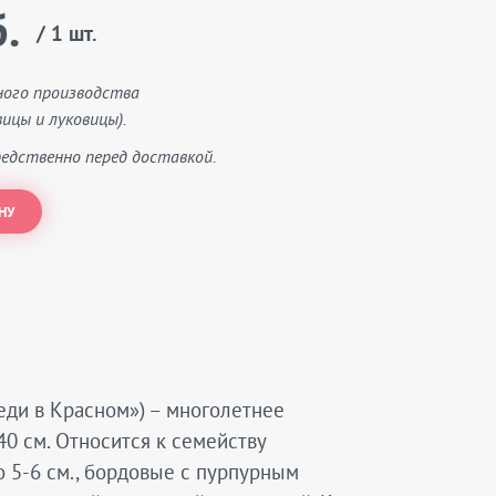
.
/ 1 шт.
ного производства
ицы и луковицы).
едственно перед доставкой.
НУ
Леди в Красном») – многолетнее
0 см. Относится к семейству
о 5-6 см., бордовые с пурпурным