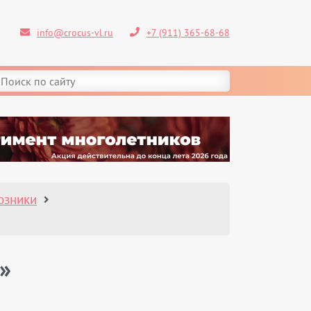
info@crocus-vl.ru
+7 (911) 365-68-68
озники
»