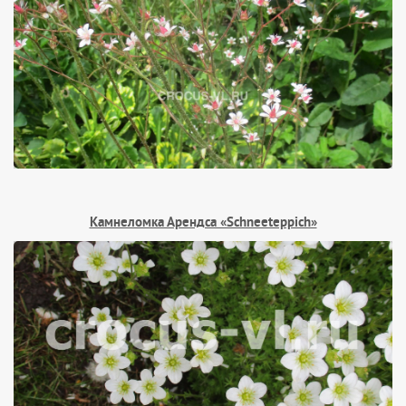
Камнеломка Арендса «Schneeteppich»