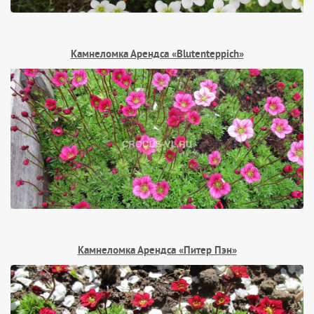
Камнеломка Арендса «Blutenteppich»
Камнеломка Арендса «Питер Пэн»