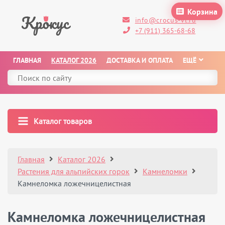
Корзина
info@crocus-vl.ru
+7 (911) 365-68-68
ГЛАВНАЯ
КАТАЛОГ 2026
ДОСТАВКА И ОПЛАТА
ЕЩЁ
Каталог товаров
Главная
Каталог 2026
Растения для альпийских горок
Камнеломки
Камнеломка ложечницелистная
Камнеломка ложечницелистная