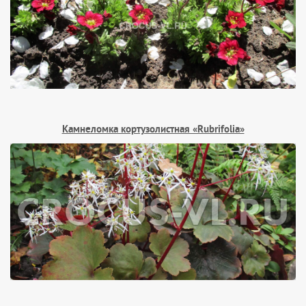
Камнеломка кортузолистная «Rubrifolia»