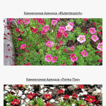
Камнеломка Арендса «Blutenteppich»
Камнеломка Арендса «Питер Пэн»