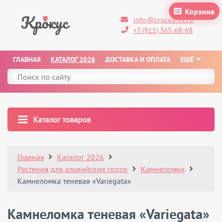
Корзина
info@crocus-vl.ru
+7 (911) 365-68-68
ГЛАВНАЯ
КАТАЛОГ 2026
ДОСТАВКА И ОПЛАТА
ЕЩЁ
Каталог товаров
Главная
Каталог 2026
Растения для альпийских горок
Камнеломки
Камнеломка теневая «Variegata»
Камнеломка теневая «Variegata»