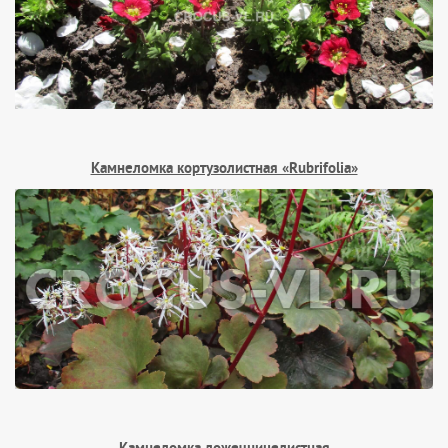
Камнеломка кортузолистная «Rubrifolia»