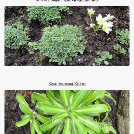
Камнеломка ложечницелистная
Камнеломка Хости