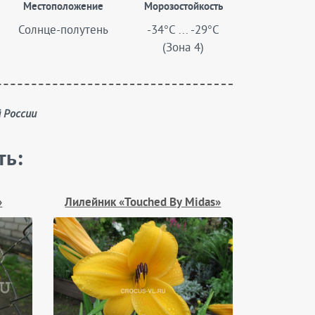
Местоположение
Морозостойкость
Солнце-полутень
-34°C ... -29°C
(Зона 4)
й России
ть:
»
Лилейник «Touched By Midas»