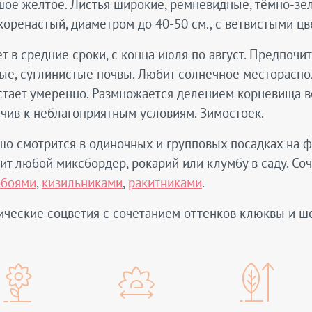
ое желтое. Листья широкие, ремневидные, тёмно-зел
коренастый, диаметром до 40-50 см., с ветвистыми ц
т в средние сроки, с конца июля по август. Предпоч
ые, суглинистые почвы. Любит солнечное местораспо
тает умеренно. Размножается делением корневища вес
чив к неблагоприятным условиям. Зимостоек.
о смотрится в одиночных и групповых посадках на фо
ит любой миксбордер, рокарий или клумбу в саду. Со
обоями
,
кизильниками
,
ракитниками
.
ические соцветия с сочетанием оттенков клюквы и ш