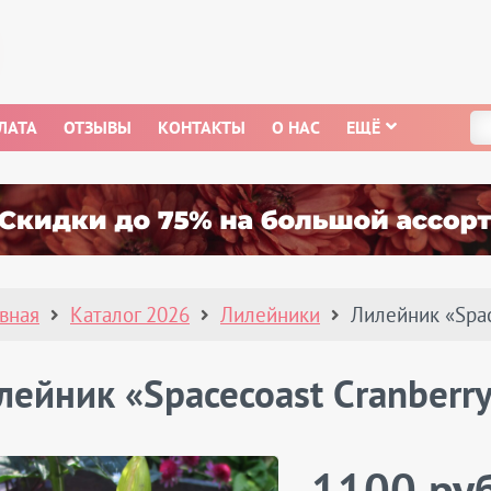
ЛАТА
ОТЗЫВЫ
КОНТАКТЫ
О НАС
ЕЩЁ
авная
Каталог 2026
Лилейники
Лилейник «Spac
лейник «Spacecoast Cranberry