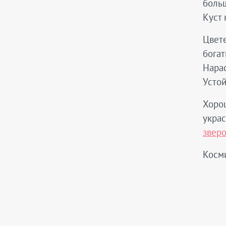
больш
Куст 
Цвете
богат
Нарас
Устой
Хорош
украс
звер
Косм