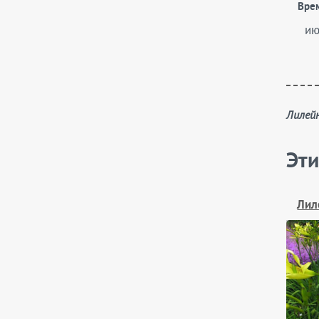
Вре
ию
Лилей
Эти
Лил