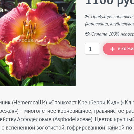
1100 руб
🌸 Продукция собствен
(корневища, клубнелуков
💳 Оплата 100% непоср
В КОРЗИ
йник (Hemerocallis) «Спэцкоаст Кренберри Кид» («К
ежья») – многолетнее корневищное, травянистое рас
ейству Асфоделовые (Asphodelaceae). Цветок крупный
 с вспененной золотистой, гофрированной каймой по 