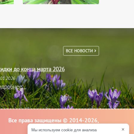
ВСЕ НОВОСТИ
идки до конца марта 2026
.01.2026
дробнее...
Все права защищены © 2014-2026,
Крокус Великие Луки
×
Мы используем cookie для анализа