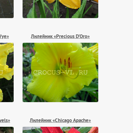
Wye»
Лилейник «Precious D’Oro»
wels»
Лилейник «Chicago Apache»