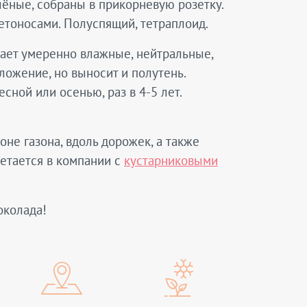
ёные, собраны в прикорневую розетку.
ветоносами. Полуспящий, тетраплоид.
итает умеренно влажные, нейтральные,
ложение, но выносит и полутень.
ной или осенью, раз в 4-5 лет.
не газона, вдоль дорожек, а также
четается в компании с
кустарниковыми
околада!