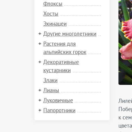
Флоксы
Хосты
Эхинацеи
Другие многолетники
Растения для
альпийских горок
Декоративные
кустарники
Злаки
Лианы
Луковичные
Лиле
Побер
Папоротники
к сем
цвета