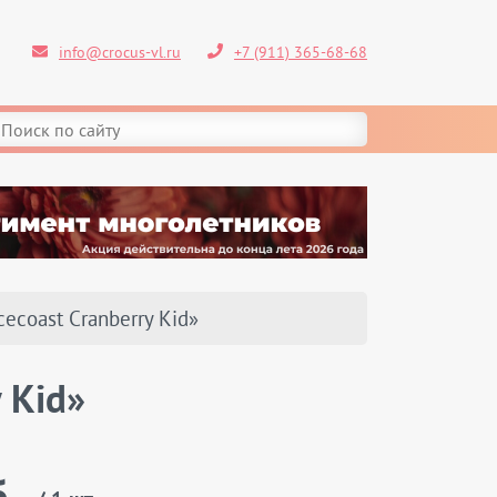
info@crocus-vl.ru
+7 (911) 365-68-68
ecoast Cranberry Kid»
 Kid»