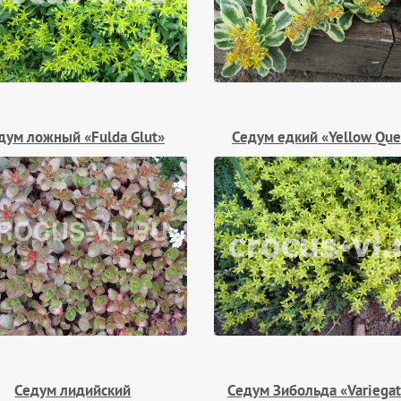
дум ложный «Fulda Glut»
Седум едкий «Yellow Qu
Седум лидийский
Седум Зибольда «Variega