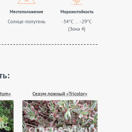
Местоположение
Морозостойкость
Солнце-полутень
-34°C ... -29°C
(Зона 4)
ть:
atum»
Седум ложный «Tricolor»