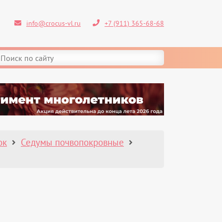
info@crocus-vl.ru
+7 (911) 365-68-68
ок
Седумы почвопокровные