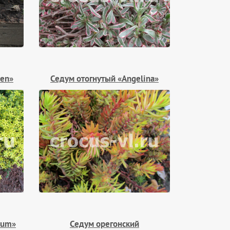
een»
Седум отогнутый «Angelina»
tum»
Седум орегонский