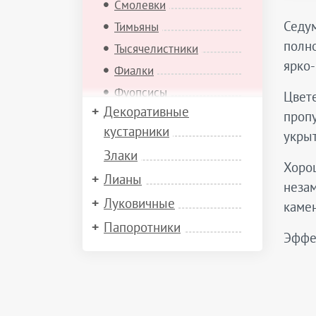
Смолевки
Седум
Тимьяны
полно
Тысячелистники
ярко-
Фиалки
Фуопсисы
Цвете
Декоративные
Хиастофиллумы
пропу
кустарники
укрыт
Хорминумы
Злаки
Эдельвейсы
Хорош
Лианы
Эриофиллумы
незам
Ясколки
Луковичные
камен
Яснотки
Папоротники
Эффек
Ястребинки