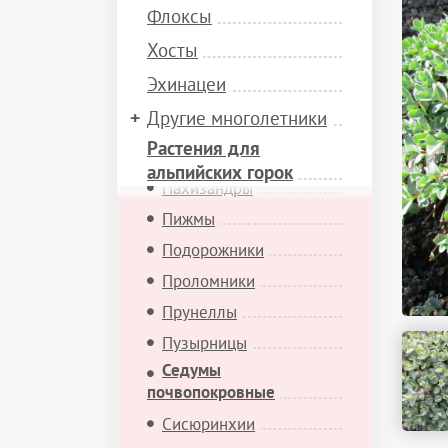
Мимулюсы
Флоксы
Минуарции
Хосты
Молодила
Эхинацеи
Мыльнянки
Другие многолетники
Обриеты
Растения для
Офиопогоны
альпийских горок
Пахизандры
Пижмы
Подорожники
Проломники
Прунеллы
Пузырницы
Седумы
почвопокровные
Сисюринхии