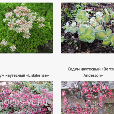
Седум наутесный «Bert
ум наутесный «Lidakense»
Anderson»