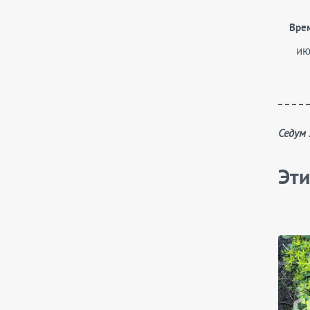
Вре
ию
Седум
Эти