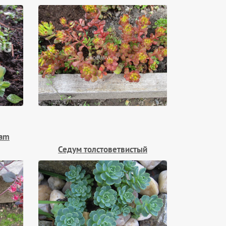
ram
Седум толстоветвистый